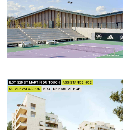
ILOT S25 ST MARTIN DU TOUCH
ASSISTANCE HQE
SUIVI-ÉVALUATION
BDO
NF HABITAT HQE