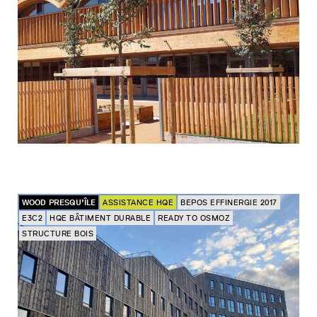
WOOD PRESQU’ÎLE
ASSISTANCE HQE
BEPOS EFFINERGIE 2017
E3C2
HQE BÂTIMENT DURABLE
READY TO OSMOZ
STRUCTURE BOIS