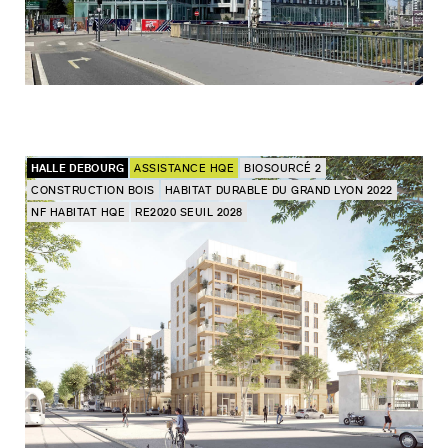
HALLE DEBOURG
ASSISTANCE HQE
BIOSOURCÉ 2
CONSTRUCTION BOIS
HABITAT DURABLE DU GRAND LYON 2022
NF HABITAT HQE
RE2020 SEUIL 2028