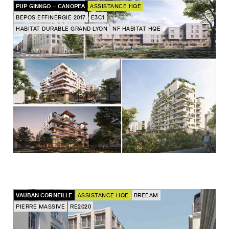
PUP GINKGO – CANOPEA
ASSISTANCE HQE
BEPOS EFFINERGIE 2017
E3C1
HABITAT DURABLE GRAND LYON
NF HABITAT HQE
VAUBAN CORNEILLE
ASSISTANCE HQE
BREEAM
PIERRE MASSIVE
RE2020