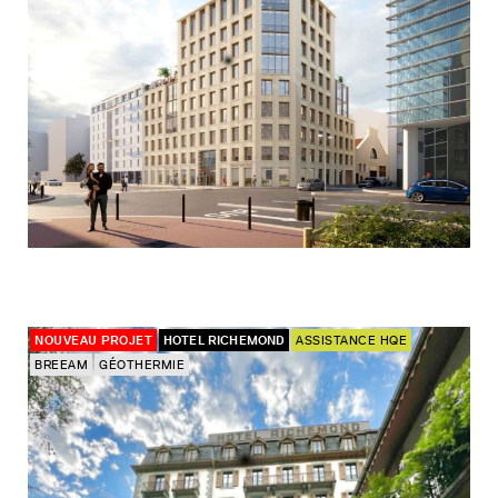
NOUVEAU PROJET
HOTEL RICHEMOND
ASSISTANCE HQE
BREEAM
GÉOTHERMIE