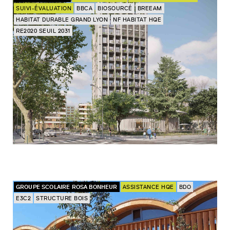
SUIVI-ÉVALUATION
BBCA
BIOSOURCÉ
BREEAM
HABITAT DURABLE GRAND LYON
NF HABITAT HQE
RE2020 SEUIL 2031
GROUPE SCOLAIRE ROSA BONHEUR
ASSISTANCE HQE
BDO
E3C2
STRUCTURE BOIS