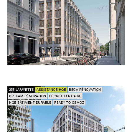
233 LAFAYETTE
ASSISTANCE HQE
BBCA RÉNOVATION
BREEAM RÉNOVATION
DÉCRET TERTIAIRE
HQE BÂTIMENT DURABLE
READY TO OSMOZ