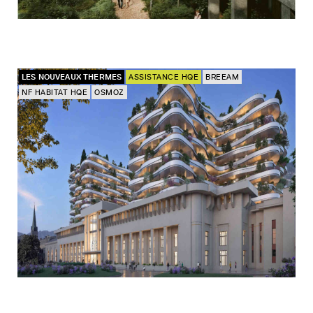
LES NOUVEAUX THERMES
ASSISTANCE HQE
BREEAM
NF HABITAT HQE
OSMOZ