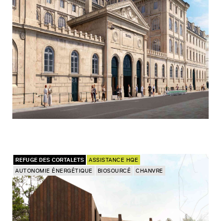
REFUGE DES CORTALETS
ASSISTANCE HQE
AUTONOMIE ÉNERGÉTIQUE
BIOSOURCÉ
CHANVRE