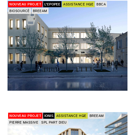
NOUVEAU PROJET
L’EPOPEE
ASSISTANCE HQE
BBCA
BIOSOURCÉ
BREEAM
NOUVEAU PROJET
IONIS
ASSISTANCE HQE
BREEAM
PIERRE MASSIVE
SPL PART DIEU