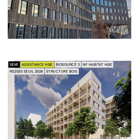
SEVE
ASSISTANCE HQE
BIOSOURCÉ 3
NF HABITAT HQE
RE2020 SEUIL 2028
STRUCTURE BOIS