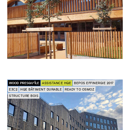
WOOD PRESQU’ÎLE
ASSISTANCE HQE
BEPOS EFFINERGIE 2017
E3C2
HQE BÂTIMENT DURABLE
READY TO OSMOZ
STRUCTURE BOIS