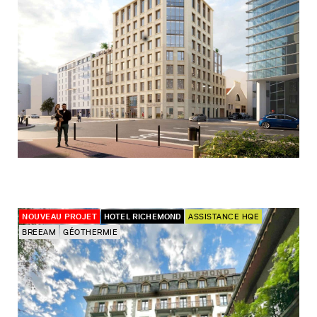
NOUVEAU PROJET
HOTEL RICHEMOND
ASSISTANCE HQE
BREEAM
GÉOTHERMIE