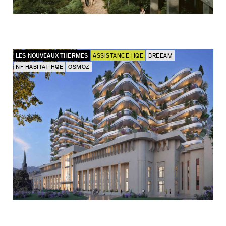
LES NOUVEAUX THERMES
ASSISTANCE HQE
BREEAM
NF HABITAT HQE
OSMOZ