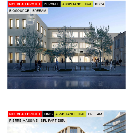
NOUVEAU PROJET
L’EPOPEE
ASSISTANCE HQE
BBCA
BIOSOURCÉ
BREEAM
NOUVEAU PROJET
IONIS
ASSISTANCE HQE
BREEAM
PIERRE MASSIVE
SPL PART DIEU