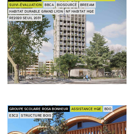
SUIVI-ÉVALUATION
BBCA
BIOSOURCÉ
BREEAM
HABITAT DURABLE GRAND LYON
NF HABITAT HQE
RE2020 SEUIL 2031
GROUPE SCOLAIRE ROSA BONHEUR
ASSISTANCE HQE
BDO
E3C2
STRUCTURE BOIS