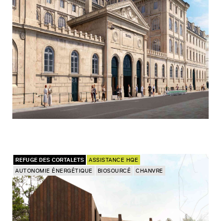
REFUGE DES CORTALETS
ASSISTANCE HQE
AUTONOMIE ÉNERGÉTIQUE
BIOSOURCÉ
CHANVRE