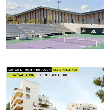
ILOT S25 ST MARTIN DU TOUCH
ASSISTANCE HQE
SUIVI-ÉVALUATION
BDO
NF HABITAT HQE