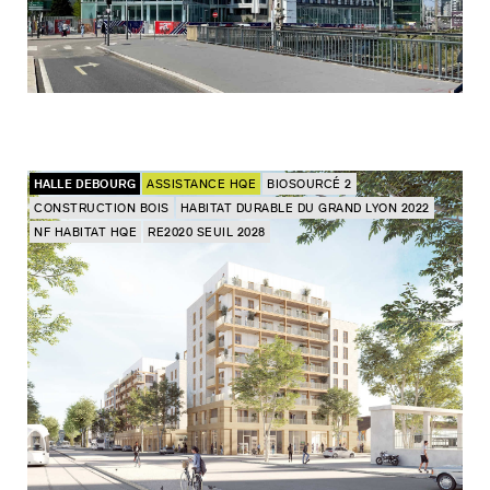
HALLE DEBOURG
ASSISTANCE HQE
BIOSOURCÉ 2
CONSTRUCTION BOIS
HABITAT DURABLE DU GRAND LYON 2022
NF HABITAT HQE
RE2020 SEUIL 2028