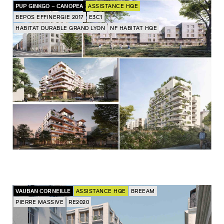
PUP GINKGO – CANOPEA
ASSISTANCE HQE
BEPOS EFFINERGIE 2017
E3C1
HABITAT DURABLE GRAND LYON
NF HABITAT HQE
VAUBAN CORNEILLE
ASSISTANCE HQE
BREEAM
PIERRE MASSIVE
RE2020