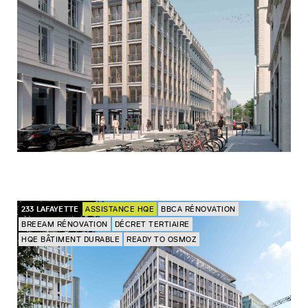
233 LAFAYETTE
ASSISTANCE HQE
BBCA RÉNOVATION
BREEAM RÉNOVATION
DÉCRET TERTIAIRE
HQE BÂTIMENT DURABLE
READY TO OSMOZ