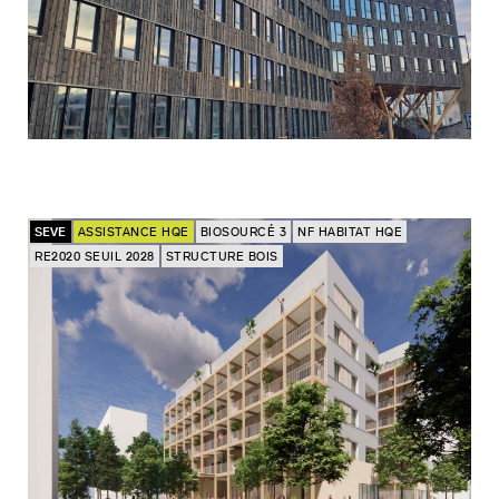
SEVE
ASSISTANCE HQE
BIOSOURCÉ 3
NF HABITAT HQE
RE2020 SEUIL 2028
STRUCTURE BOIS