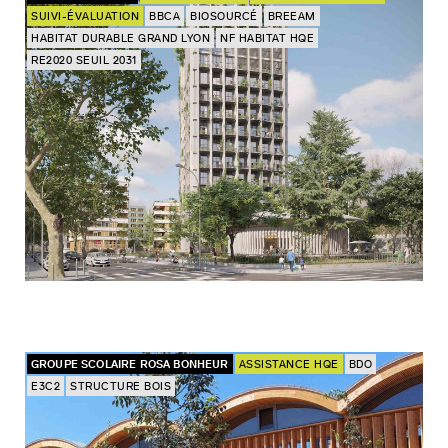
SUIVI-ÉVALUATION
BBCA
BIOSOURCÉ
BREEAM
HABITAT DURABLE GRAND LYON
NF HABITAT HQE
RE2020 SEUIL 2031
GROUPE SCOLAIRE ROSA BONHEUR
ASSISTANCE HQE
BDO
E3C2
STRUCTURE BOIS