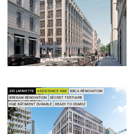
233 LAFAYETTE
ASSISTANCE HQE
BBCA RÉNOVATION
BREEAM RÉNOVATION
DÉCRET TERTIAIRE
HQE BÂTIMENT DURABLE
READY TO OSMOZ