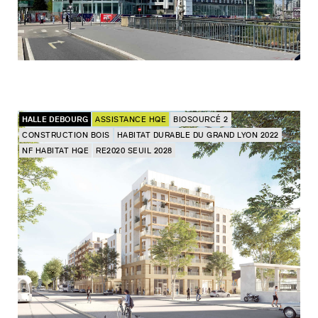
HALLE DEBOURG
ASSISTANCE HQE
BIOSOURCÉ 2
CONSTRUCTION BOIS
HABITAT DURABLE DU GRAND LYON 2022
NF HABITAT HQE
RE2020 SEUIL 2028