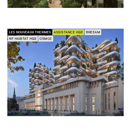
LES NOUVEAUX THERMES
ASSISTANCE HQE
BREEAM
NF HABITAT HQE
OSMOZ