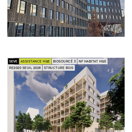
SEVE
ASSISTANCE HQE
BIOSOURCÉ 3
NF HABITAT HQE
RE2020 SEUIL 2028
STRUCTURE BOIS