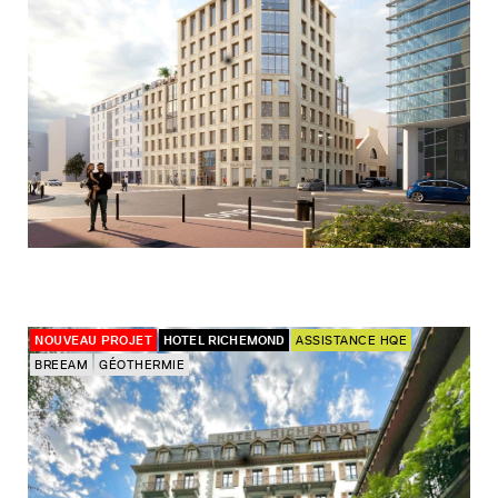
NOUVEAU PROJET
HOTEL RICHEMOND
ASSISTANCE HQE
BREEAM
GÉOTHERMIE