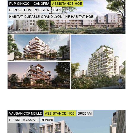
PUP GINKGO – CANOPEA
ASSISTANCE HQE
BEPOS EFFINERGIE 2017
E3C1
HABITAT DURABLE GRAND LYON
NF HABITAT HQE
VAUBAN CORNEILLE
ASSISTANCE HQE
BREEAM
PIERRE MASSIVE
RE2020