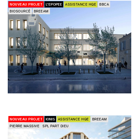
NOUVEAU PROJET
L’EPOPEE
ASSISTANCE HQE
BBCA
BIOSOURCÉ
BREEAM
NOUVEAU PROJET
IONIS
ASSISTANCE HQE
BREEAM
PIERRE MASSIVE
SPL PART DIEU