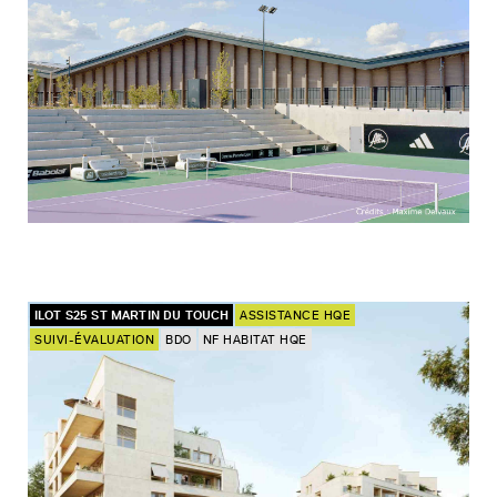
ILOT S25 ST MARTIN DU TOUCH
ASSISTANCE HQE
SUIVI-ÉVALUATION
BDO
NF HABITAT HQE