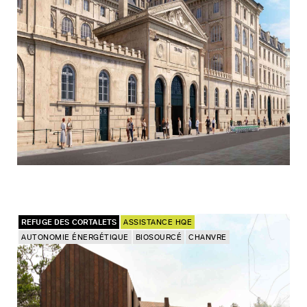
REFUGE DES CORTALETS
ASSISTANCE HQE
AUTONOMIE ÉNERGÉTIQUE
BIOSOURCÉ
CHANVRE