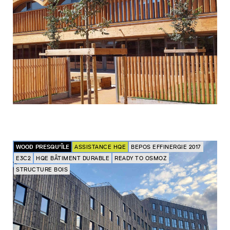
WOOD PRESQU’ÎLE
ASSISTANCE HQE
BEPOS EFFINERGIE 2017
E3C2
HQE BÂTIMENT DURABLE
READY TO OSMOZ
STRUCTURE BOIS