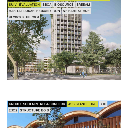
SUIVI-ÉVALUATION
BBCA
BIOSOURCÉ
BREEAM
HABITAT DURABLE GRAND LYON
NF HABITAT HQE
RE2020 SEUIL 2031
GROUPE SCOLAIRE ROSA BONHEUR
ASSISTANCE HQE
BDO
E3C2
STRUCTURE BOIS