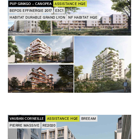
PUP GINKGO – CANOPEA
ASSISTANCE HQE
BEPOS EFFINERGIE 2017
E3C1
HABITAT DURABLE GRAND LYON
NF HABITAT HQE
VAUBAN CORNEILLE
ASSISTANCE HQE
BREEAM
PIERRE MASSIVE
RE2020