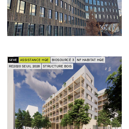
SEVE
ASSISTANCE HQE
BIOSOURCÉ 3
NF HABITAT HQE
RE2020 SEUIL 2028
STRUCTURE BOIS