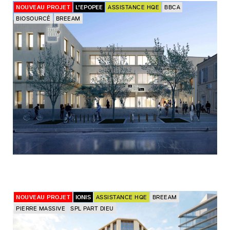
NOUVEAU PROJET
L’EPOPEE
ASSISTANCE HQE
BBCA
BIOSOURCÉ
BREEAM
NOUVEAU PROJET
IONIS
ASSISTANCE HQE
BREEAM
PIERRE MASSIVE
SPL PART DIEU