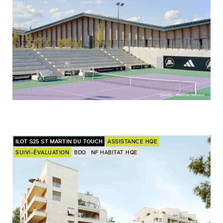
ILOT S25 ST MARTIN DU TOUCH
ASSISTANCE HQE
SUIVI-ÉVALUATION
BDO
NF HABITAT HQE