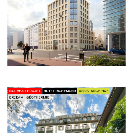
NOUVEAU PROJET
HOTEL RICHEMOND
ASSISTANCE HQE
BREEAM
GÉOTHERMIE