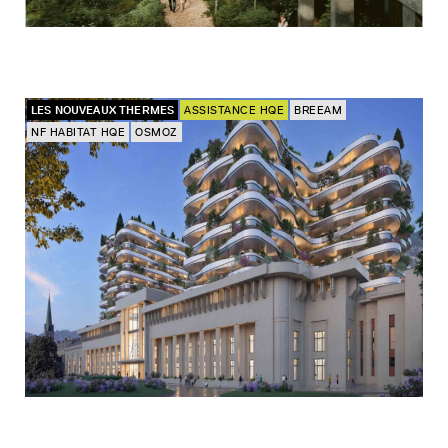
LES NOUVEAUX THERMES
ASSISTANCE HQE
BREEAM
NF HABITAT HQE
OSMOZ