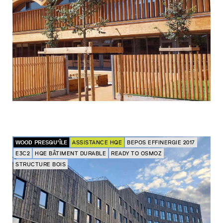
WOOD PRESQU’ÎLE
ASSISTANCE HQE
BEPOS EFFINERGIE 2017
E3C2
HQE BÂTIMENT DURABLE
READY TO OSMOZ
STRUCTURE BOIS