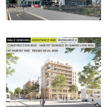
HALLE DEBOURG
ASSISTANCE HQE
BIOSOURCÉ 2
CONSTRUCTION BOIS
HABITAT DURABLE DU GRAND LYON 2022
NF HABITAT HQE
RE2020 SEUIL 2028