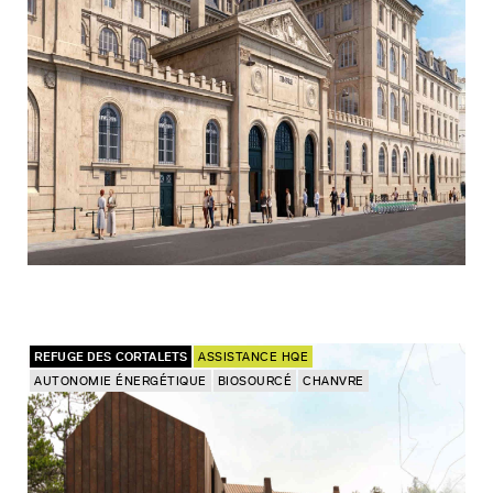
REFUGE DES CORTALETS
ASSISTANCE HQE
AUTONOMIE ÉNERGÉTIQUE
BIOSOURCÉ
CHANVRE