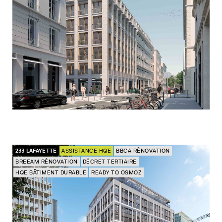
233 LAFAYETTE
ASSISTANCE HQE
BBCA RÉNOVATION
BREEAM RÉNOVATION
DÉCRET TERTIAIRE
HQE BÂTIMENT DURABLE
READY TO OSMOZ