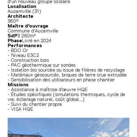
d'un nouveau groupe scolaire
Localisation
Aucamville (31)
Architecte
360°
Maître d'ouvrage
Commune d'Aucamville
SdP
3 260m²
Phase
Livré en 2024
Performances
- BDO Or
- Niveau E3C2
- Construction bois
- PAC géothermique sur sondes
- Isolation bio sourcée ou issue de filières de recyclage
- Matériaux géosourcés, briques de terre crue extrudée
- Sensibilisation des utilisateurs en phase chantier
Missions
- Assistance à maîtrise d’œuvre HQE
- Études spécifiques (simulations thermiques, cycle de
vie, éclairage naturel, coût global...)
- Suivi du chantier propre
- VISA HQE