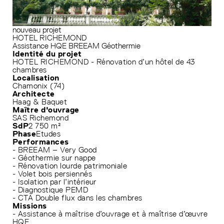
nouveau projet
HOTEL RICHEMOND
Assistance HQE
BREEAM
Géothermie
Identité du projet
HOTEL RICHEMOND - Rénovation d’un hôtel de 43
chambres
Localisation
Chamonix (74)
Architecte
Haag & Baquet
Maître d'ouvrage
SAS Richemond
SdP
2 750 m²
Phase
Etudes
Performances
- BREEAM – Very Good
- Géothermie sur nappe
- Rénovation lourde patrimoniale
- Volet bois persiennés
- Isolation par l’intérieur
- Diagnostique PEMD
- CTA Double flux dans les chambres
Missions
- Assistance à maîtrise d’ouvrage et à maîtrise d’œuvre
HQE