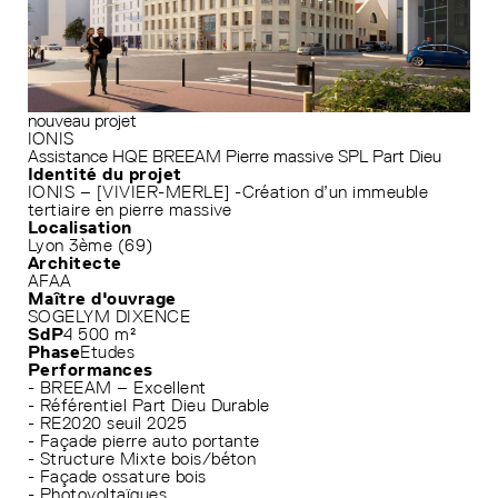
nouveau projet
IONIS
Assistance HQE
BREEAM
Pierre massive
SPL Part Dieu
Identité du projet
IONIS – [VIVIER-MERLE] -Création d’un immeuble
tertiaire en pierre massive
Localisation
Lyon 3ème (69)
Architecte
AFAA
Maître d'ouvrage
SOGELYM DIXENCE
SdP
4 500 m²
Phase
Etudes
Performances
- BREEAM – Excellent
- Référentiel Part Dieu Durable
- RE2020 seuil 2025
- Façade pierre auto portante
- Structure Mixte bois/béton
- Façade ossature bois
- Photovoltaïques