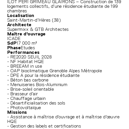
ILOT PERI GRIMEAU GLAIRONS – Construction de 139
logements collectifs, d’une résidence étudiante de 199
chambres
Localisation
Saint-Martin-d’Hères (38)
Architecte
Supermixx & GTB Architectes
Maître d'ouvrage
ICADE
SdP
17 000 m²
Phase
Etudes
Performances
- RE2020 SEUIL 2028
- NF Habitat HQE
- BREEAM in use
- OAP bioclimatique Grenoble Alpes Métropole
- DPE A pour la résidence étudiante
- Béton bas carbone
- Menuiseries Bois-Aluminium
- Brise-soleil orientable
- Brasseur d’air
- Chauffage urbain
- Désartificialisation des sols
- Photovoltaïque
Missions
- Assistance à maîtrise d’ouvrage et à maîtrise d’œuvre
HQE
- Gestion des labels et certifications