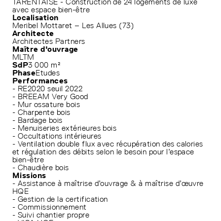
TARENTAISE - Construction de 24 logements de luxe
avec espace bien-être
Localisation
Meribel Mottaret – Les Allues (73)
Architecte
Architectes Partners
Maître d'ouvrage
MLTM
SdP
3 000 m²
Phase
Etudes
Performances
- RE2020 seuil 2022
- BREEAM Very Good
- Mur ossature bois
- Charpente bois
- Bardage bois
- Menuiseries extérieures bois
- Occultations intérieures
- Ventilation double flux avec récupération des calories
et régulation des débits selon le besoin pour l’espace
bien-être
- Chaudière bois
Missions
- Assistance à maîtrise d’ouvrage & à maîtrise d’œuvre
HQE
- Gestion de la certification
- Commissionnement
- Suivi chantier propre