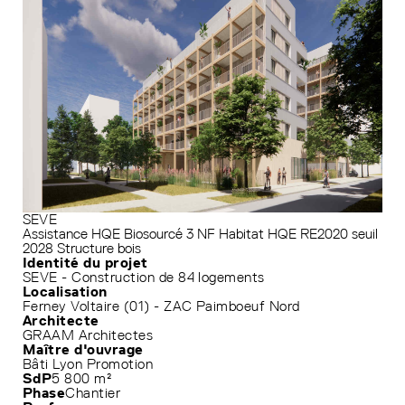
SEVE
Assistance HQE
Biosourcé 3
NF Habitat HQE
RE2020 seuil
2028
Structure bois
Identité du projet
SEVE - Construction de 84 logements
Localisation
Ferney Voltaire (01) - ZAC Paimboeuf Nord
Architecte
GRAAM Architectes
Maître d'ouvrage
Bâti Lyon Promotion
SdP
5 800 m²
Phase
Chantier