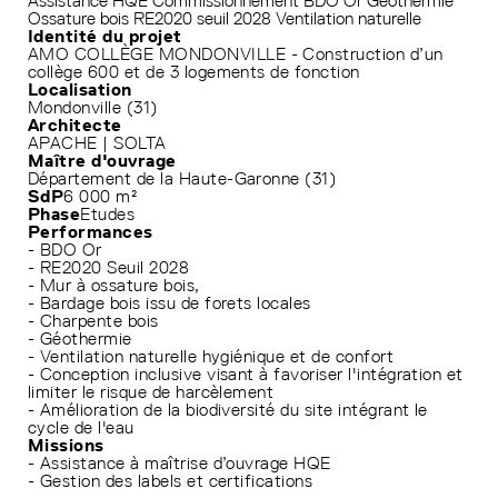
Assistance HQE
Commissionnement
BDO Or
Géothermie
Ossature bois
RE2020 seuil 2028
Ventilation naturelle
Identité du projet
AMO COLLÈGE MONDONVILLE - Construction d’un
collège 600 et de 3 logements de fonction
Localisation
Mondonville (31)
Architecte
APACHE | SOLTA
Maître d'ouvrage
Département de la Haute-Garonne (31)
SdP
6 000 m²
Phase
Etudes
Performances
- BDO Or
- RE2020 Seuil 2028
- Mur à ossature bois,
- Bardage bois issu de forets locales
- Charpente bois
- Géothermie
- Ventilation naturelle hygiénique et de confort
- Conception inclusive visant à favoriser l'intégration et
limiter le risque de harcèlement
- Amélioration de la biodiversité du site intégrant le
cycle de l'eau
Missions
- Assistance à maîtrise d’ouvrage HQE
- Gestion des labels et certifications