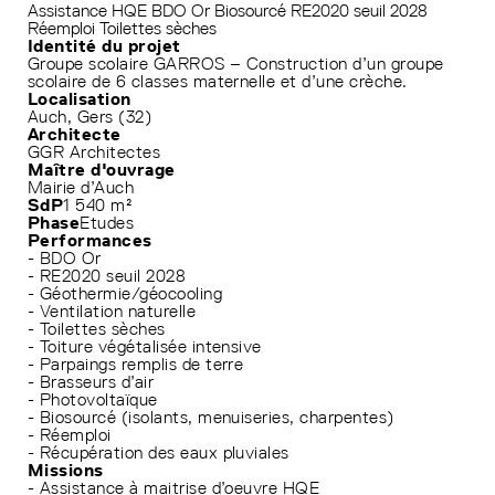
Assistance HQE
BDO Or
Biosourcé
RE2020 seuil 2028
Réemploi
Toilettes sèches
Identité du projet
Groupe scolaire GARROS – Construction d’un groupe
scolaire de 6 classes maternelle et d’une crèche.
Localisation
Auch, Gers (32)
Architecte
GGR Architectes
Maître d'ouvrage
Mairie d’Auch
SdP
1 540 m²
Phase
Etudes
Performances
- BDO Or
- RE2020 seuil 2028
- Géothermie/géocooling
- Ventilation naturelle
- Toilettes sèches
- Toiture végétalisée intensive
- Parpaings remplis de terre
- Brasseurs d’air
- Photovoltaïque
- Biosourcé (isolants, menuiseries, charpentes)
- Réemploi
- Récupération des eaux pluviales
Missions
- Assistance à maitrise d’oeuvre HQE