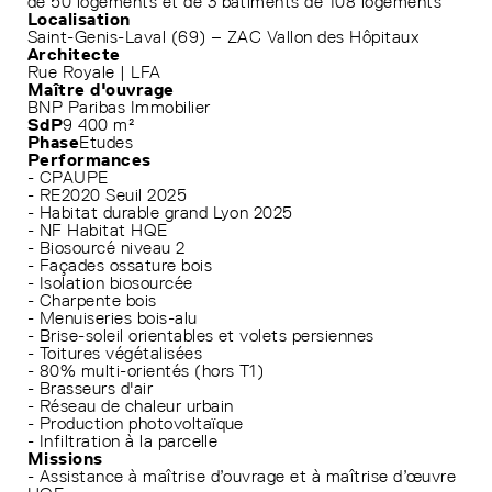
de 50 logements et de 3 bâtiments de 108 logements
Localisation
Saint-Genis-Laval (69) – ZAC Vallon des Hôpitaux
Architecte
Rue Royale | LFA
Maître d'ouvrage
BNP Paribas Immobilier
SdP
9 400 m²
Phase
Etudes
Performances
- CPAUPE
- RE2020 Seuil 2025
- Habitat durable grand Lyon 2025
- NF Habitat HQE
- Biosourcé niveau 2
- Façades ossature bois
- Isolation biosourcée
- Charpente bois
- Menuiseries bois-alu
- Brise-soleil orientables et volets persiennes
- Toitures végétalisées
- 80% multi-orientés (hors T1)
- Brasseurs d'air
- Réseau de chaleur urbain
- Production photovoltaïque
- Infiltration à la parcelle
Missions
- Assistance à maîtrise d’ouvrage et à maîtrise d’œuvre