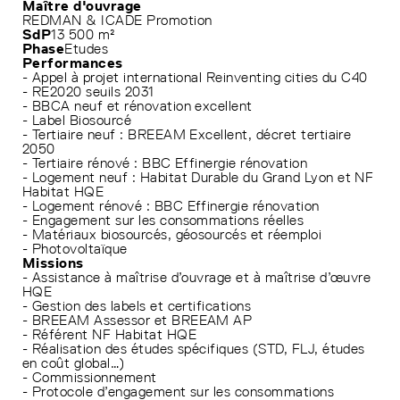
Maître d'ouvrage
REDMAN & ICADE Promotion
SdP
13 500 m²
Phase
Etudes
Performances
- Appel à projet international Reinventing cities du C40
- RE2020 seuils 2031
- BBCA neuf et rénovation excellent
- Label Biosourcé
- Tertiaire neuf : BREEAM Excellent, décret tertiaire
2050
- Tertiaire rénové : BBC Effinergie rénovation
- Logement neuf : Habitat Durable du Grand Lyon et NF
Habitat HQE
- Logement rénové : BBC Effinergie rénovation
- Engagement sur les consommations réelles
- Matériaux biosourcés, géosourcés et réemploi
- Photovoltaïque
Missions
- Assistance à maîtrise d’ouvrage et à maîtrise d’œuvre
HQE
- Gestion des labels et certifications
- BREEAM Assessor et BREEAM AP
- Référent NF Habitat HQE
- Réalisation des études spécifiques (STD, FLJ, études
en coût global…)
- Commissionnement
- Protocole d’engagement sur les consommations