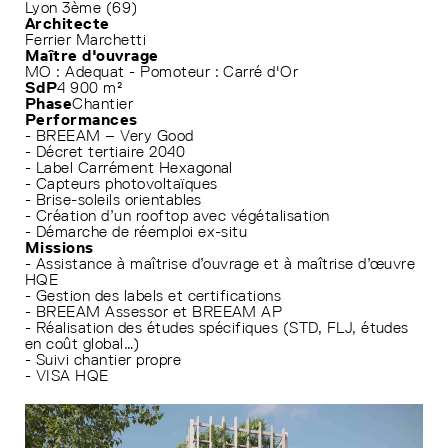
Lyon 3ème (69)
Architecte
Ferrier Marchetti
Maître d'ouvrage
MO : Adequat - Pomoteur : Carré d'Or
SdP
4 900 m²
Phase
Chantier
Performances
- BREEAM – Very Good
- Décret tertiaire 2040
- Label Carrément Hexagonal
- Capteurs photovoltaïques
- Brise-soleils orientables
- Création d’un rooftop avec végétalisation
- Démarche de réemploi ex-situ
Missions
- Assistance à maîtrise d’ouvrage et à maîtrise d’œuvre
HQE
- Gestion des labels et certifications
- BREEAM Assessor et BREEAM AP
- Réalisation des études spécifiques (STD, FLJ, études
en coût global…)
- Suivi chantier propre
- VISA HQE