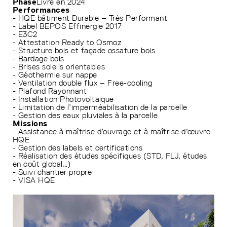
Phase
Livré en 2024
Performances
- HQE bâtiment Durable – Très Performant
- Label BEPOS Effinergie 2017
- E3C2
- Attestation Ready to Osmoz
- Structure bois et façade ossature bois
- Bardage bois
- Brises soleils orientables
- Géothermie sur nappe
- Ventilation double flux – Free-cooling
- Plafond Rayonnant
- Installation Photovoltaïque
- Limitation de l’imperméabilisation de la parcelle
- Gestion des eaux pluviales à la parcelle
Missions
- Assistance à maîtrise d’ouvrage et à maîtrise d’œuvre
HQE
- Gestion des labels et certifications
- Réalisation des études spécifiques (STD, FLJ, études
en coût global…)
- Suivi chantier propre
- VISA HQE