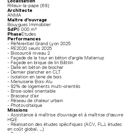
Localisation
Rilleux-la-pape (69)
Architecte
ANMA
Maître d'ouvrage
Bouygues Immobilier
SdP
8 000 m²
Phase
Etudes
Performances
- Référentiel Grand Lyon 2025
- RE2020 seuils 2025
- Biosourcé niveau 2
- Façade de la tour en béton d’argile Materrup
- Façade en brique de lin Bâtilin
- Dalle en béton de biochar
- Dernier plancher en CLT
- Isolation en laine de bois
- Menuiserie Bois-Alu
- 92% de logements multi-orientés
- Brise-soleil orientable
- Brasseur d’air
- Réseau de chaleur urbain
- Photovoltaïque
Missions
- Assistance à maîtrise d’ouvrage et à maîtrise d’œuvre
HQE
- Réalisation des études spécifiques (ACV, FLJ, études
en coût global, …)