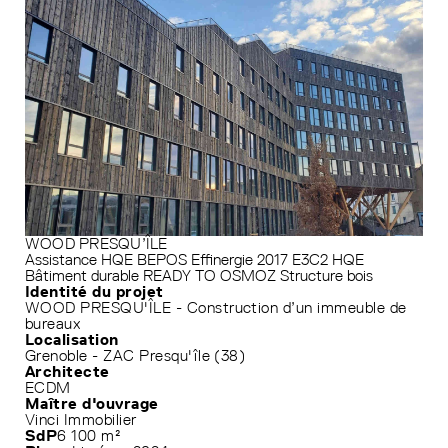
WOOD PRESQU’ÎLE
Assistance HQE
BEPOS Effinergie 2017
E3C2
HQE
Bâtiment durable
READY TO OSMOZ
Structure bois
Identité du projet
WOOD PRESQU'ÎLE - Construction d’un immeuble de
bureaux
Localisation
Grenoble - ZAC Presqu'île (38)
Architecte
ECDM
Maître d'ouvrage
Vinci Immobilier
SdP
6 100 m²