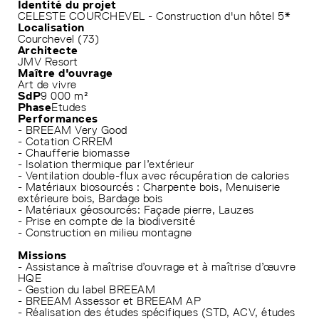
Identité du projet
CELESTE COURCHEVEL - Construction d'un hôtel 5*
Localisation
Courchevel (73)
Architecte
JMV Resort
Maître d'ouvrage
Art de vivre
SdP
9 000 m²
Phase
Etudes
Performances
- BREEAM Very Good
- Cotation CRREM
- Chaufferie biomasse
- Isolation thermique par l’extérieur
- Ventilation double-flux avec récupération de calories
- Matériaux biosourcés : Charpente bois, Menuiserie
extérieure bois, Bardage bois
- Matériaux géosourcés: Façade pierre, Lauzes
- Prise en compte de la biodiversité
- Construction en milieu montagne
Missions
- Assistance à maîtrise d’ouvrage et à maîtrise d’œuvre
HQE
- Gestion du label BREEAM
- BREEAM Assessor et BREEAM AP
- Réalisation des études spécifiques (STD, ACV, études