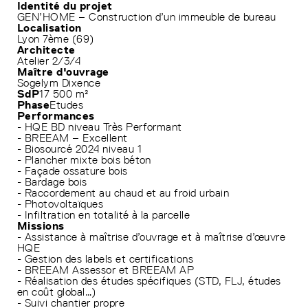
Identité du projet
GEN’HOME – Construction d’un immeuble de bureau
Localisation
Lyon 7ème (69)
Architecte
Atelier 2/3/4
Maître d'ouvrage
Sogelym Dixence
SdP
17 500 m²
Phase
Etudes
Performances
- HQE BD niveau Très Performant
- BREEAM – Excellent
- Biosourcé 2024 niveau 1
- Plancher mixte bois béton
- Façade ossature bois
- Bardage bois
- Raccordement au chaud et au froid urbain
- Photovoltaïques
- Infiltration en totalité à la parcelle
Missions
- Assistance à maîtrise d’ouvrage et à maîtrise d’œuvre
HQE
- Gestion des labels et certifications
- BREEAM Assessor et BREEAM AP
- Réalisation des études spécifiques (STD, FLJ, études
en coût global…)
- Suivi chantier propre