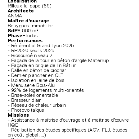
Localisation
Rilleux-la-pape (69)
Architecte
ANMA
Maître d'ouvrage
Bouygues Immobilier
SdP
8 000 m²
Phase
Etudes
Performances
- Référentiel Grand Lyon 2025
- RE2020 seuils 2025
- Biosourcé niveau 2
- Façade de la tour en béton d’argile Materrup
- Façade en brique de lin Bâtilin
- Dalle en béton de biochar
- Dernier plancher en CLT
- Isolation en laine de bois
- Menuiserie Bois-Alu
- 92% de logements multi-orientés
- Brise-soleil orientable
- Brasseur d’air
- Réseau de chaleur urbain
- Photovoltaïque
Missions
- Assistance à maîtrise d’ouvrage et à maîtrise d’œuvre
HQE
- Réalisation des études spécifiques (ACV, FLJ, études
en coût global, …)