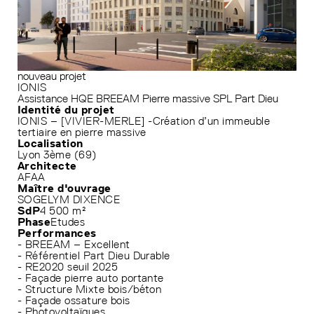
nouveau projet
IONIS
Assistance HQE
BREEAM
Pierre massive
SPL Part Dieu
Identité du projet
IONIS – [VIVIER-MERLE] -Création d’un immeuble
tertiaire en pierre massive
Localisation
Lyon 3ème (69)
Architecte
AFAA
Maître d'ouvrage
SOGELYM DIXENCE
SdP
4 500 m²
Phase
Etudes
Performances
- BREEAM – Excellent
- Référentiel Part Dieu Durable
- RE2020 seuil 2025
- Façade pierre auto portante
- Structure Mixte bois/béton
- Façade ossature bois
- Photovoltaïques