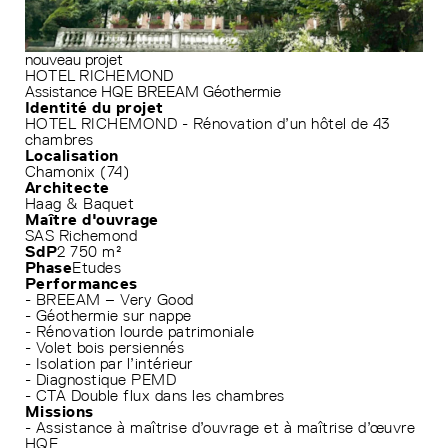
nouveau projet
HOTEL RICHEMOND
Assistance HQE
BREEAM
Géothermie
Identité du projet
HOTEL RICHEMOND - Rénovation d’un hôtel de 43
chambres
Localisation
Chamonix (74)
Architecte
Haag & Baquet
Maître d'ouvrage
SAS Richemond
SdP
2 750 m²
Phase
Etudes
Performances
- BREEAM – Very Good
- Géothermie sur nappe
- Rénovation lourde patrimoniale
- Volet bois persiennés
- Isolation par l’intérieur
- Diagnostique PEMD
- CTA Double flux dans les chambres
Missions
- Assistance à maîtrise d’ouvrage et à maîtrise d’œuvre
HQE