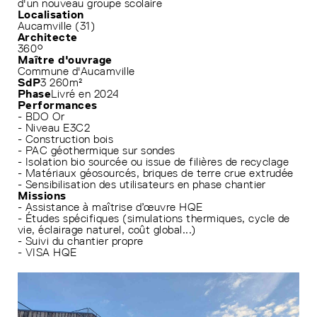
d'un nouveau groupe scolaire
Localisation
Aucamville (31)
Architecte
360°
Maître d'ouvrage
Commune d'Aucamville
SdP
3 260m²
Phase
Livré en 2024
Performances
- BDO Or
- Niveau E3C2
- Construction bois
- PAC géothermique sur sondes
- Isolation bio sourcée ou issue de filières de recyclage
- Matériaux géosourcés, briques de terre crue extrudée
- Sensibilisation des utilisateurs en phase chantier
Missions
- Assistance à maîtrise d’œuvre HQE
- Études spécifiques (simulations thermiques, cycle de
vie, éclairage naturel, coût global...)
- Suivi du chantier propre
- VISA HQE