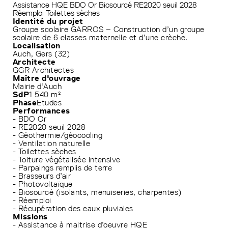
Assistance HQE
BDO Or
Biosourcé
RE2020 seuil 2028
Réemploi
Toilettes sèches
Identité du projet
Groupe scolaire GARROS – Construction d’un groupe
scolaire de 6 classes maternelle et d’une crèche.
Localisation
Auch, Gers (32)
Architecte
GGR Architectes
Maître d'ouvrage
Mairie d’Auch
SdP
1 540 m²
Phase
Etudes
Performances
- BDO Or
- RE2020 seuil 2028
- Géothermie/géocooling
- Ventilation naturelle
- Toilettes sèches
- Toiture végétalisée intensive
- Parpaings remplis de terre
- Brasseurs d’air
- Photovoltaïque
- Biosourcé (isolants, menuiseries, charpentes)
- Réemploi
- Récupération des eaux pluviales
Missions
- Assistance à maitrise d’oeuvre HQE