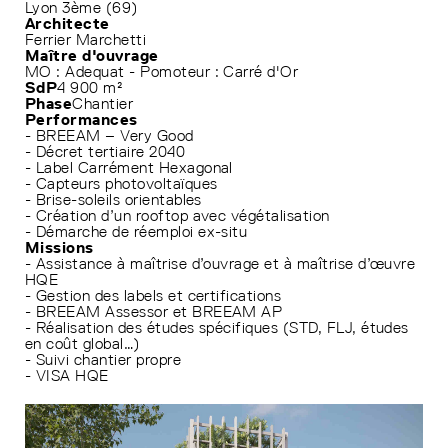
Lyon 3ème (69)
Architecte
Ferrier Marchetti
Maître d'ouvrage
MO : Adequat - Pomoteur : Carré d'Or
SdP
4 900 m²
Phase
Chantier
Performances
- BREEAM – Very Good
- Décret tertiaire 2040
- Label Carrément Hexagonal
- Capteurs photovoltaïques
- Brise-soleils orientables
- Création d’un rooftop avec végétalisation
- Démarche de réemploi ex-situ
Missions
- Assistance à maîtrise d’ouvrage et à maîtrise d’œuvre
HQE
- Gestion des labels et certifications
- BREEAM Assessor et BREEAM AP
- Réalisation des études spécifiques (STD, FLJ, études
en coût global…)
- Suivi chantier propre
- VISA HQE