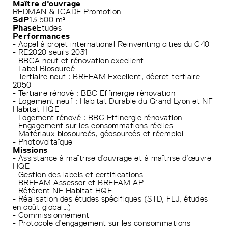
Maître d'ouvrage
REDMAN & ICADE Promotion
SdP
13 500 m²
Phase
Etudes
Performances
- Appel à projet international Reinventing cities du C40
- RE2020 seuils 2031
- BBCA neuf et rénovation excellent
- Label Biosourcé
- Tertiaire neuf : BREEAM Excellent, décret tertiaire
2050
- Tertiaire rénové : BBC Effinergie rénovation
- Logement neuf : Habitat Durable du Grand Lyon et NF
Habitat HQE
- Logement rénové : BBC Effinergie rénovation
- Engagement sur les consommations réelles
- Matériaux biosourcés, géosourcés et réemploi
- Photovoltaïque
Missions
- Assistance à maîtrise d’ouvrage et à maîtrise d’œuvre
HQE
- Gestion des labels et certifications
- BREEAM Assessor et BREEAM AP
- Référent NF Habitat HQE
- Réalisation des études spécifiques (STD, FLJ, études
en coût global…)
- Commissionnement
- Protocole d’engagement sur les consommations