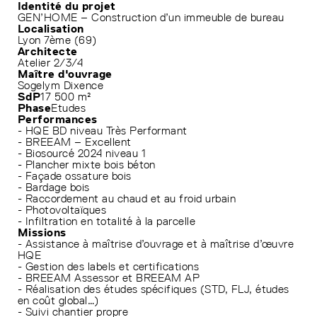
Identité du projet
GEN’HOME – Construction d’un immeuble de bureau
Localisation
Lyon 7ème (69)
Architecte
Atelier 2/3/4
Maître d'ouvrage
Sogelym Dixence
SdP
17 500 m²
Phase
Etudes
Performances
- HQE BD niveau Très Performant
- BREEAM – Excellent
- Biosourcé 2024 niveau 1
- Plancher mixte bois béton
- Façade ossature bois
- Bardage bois
- Raccordement au chaud et au froid urbain
- Photovoltaïques
- Infiltration en totalité à la parcelle
Missions
- Assistance à maîtrise d’ouvrage et à maîtrise d’œuvre
HQE
- Gestion des labels et certifications
- BREEAM Assessor et BREEAM AP
- Réalisation des études spécifiques (STD, FLJ, études
en coût global…)
- Suivi chantier propre