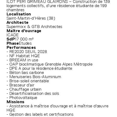
ILOT PERI GRIMEAU GLAIRONS – Construction de 139
logements collectifs, d’une résidence étudiante de 199
chambres
Localisation
Saint-Martin-d’Hères (38)
Architecte
Supermixx & GTB Architectes
Maître d'ouvrage
ICADE
SdP
17 000 m²
Phase
Etudes
Performances
- RE2020 SEUIL 2028
- NF Habitat HQE
- BREEAM in use
- OAP bioclimatique Grenoble Alpes Métropole
- DPE A pour la résidence étudiante
- Béton bas carbone
- Menuiseries Bois-Aluminium
- Brise-soleil orientable
- Brasseur d’air
- Chauffage urbain
- Désartificialisation des sols
- Photovoltaïque
Missions
- Assistance à maîtrise d’ouvrage et à maîtrise d’œuvre
HQE
- Gestion des labels et certifications