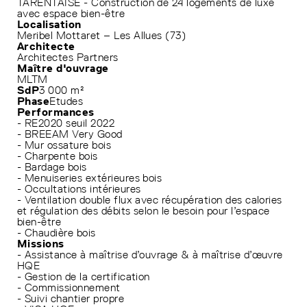
TARENTAISE - Construction de 24 logements de luxe
avec espace bien-être
Localisation
Meribel Mottaret – Les Allues (73)
Architecte
Architectes Partners
Maître d'ouvrage
MLTM
SdP
3 000 m²
Phase
Etudes
Performances
- RE2020 seuil 2022
- BREEAM Very Good
- Mur ossature bois
- Charpente bois
- Bardage bois
- Menuiseries extérieures bois
- Occultations intérieures
- Ventilation double flux avec récupération des calories
et régulation des débits selon le besoin pour l’espace
bien-être
- Chaudière bois
Missions
- Assistance à maîtrise d’ouvrage & à maîtrise d’œuvre
HQE
- Gestion de la certification
- Commissionnement
- Suivi chantier propre