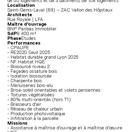
de 50 logements et de 3 bâtiments de 108 logements
Localisation
Saint-Genis-Laval (69) – ZAC Vallon des Hôpitaux
Architecte
Rue Royale | LFA
Maître d'ouvrage
BNP Paribas Immobilier
SdP
9 400 m²
Phase
Etudes
Performances
- CPAUPE
- RE2020 Seuil 2025
- Habitat durable grand Lyon 2025
- NF Habitat HQE
- Biosourcé niveau 2
- Façades ossature bois
- Isolation biosourcée
- Charpente bois
- Menuiseries bois-alu
- Brise-soleil orientables et volets persiennes
- Toitures végétalisées
- 80% multi-orientés (hors T1)
- Brasseurs d'air
- Réseau de chaleur urbain
- Production photovoltaïque
- Infiltration à la parcelle
Missions
- Assistance à maîtrise d’ouvrage et à maîtrise d’œuvre