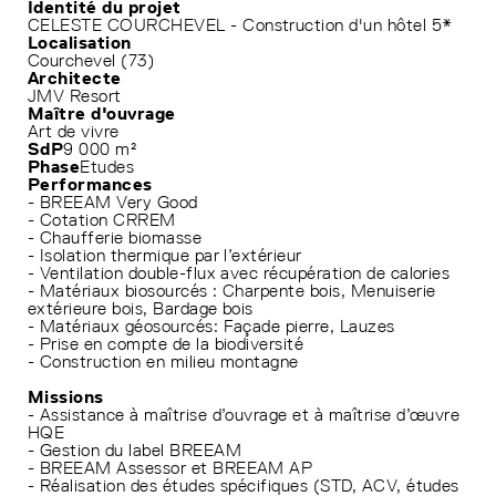
Identité du projet
CELESTE COURCHEVEL - Construction d'un hôtel 5*
Localisation
Courchevel (73)
Architecte
JMV Resort
Maître d'ouvrage
Art de vivre
SdP
9 000 m²
Phase
Etudes
Performances
- BREEAM Very Good
- Cotation CRREM
- Chaufferie biomasse
- Isolation thermique par l’extérieur
- Ventilation double-flux avec récupération de calories
- Matériaux biosourcés : Charpente bois, Menuiserie
extérieure bois, Bardage bois
- Matériaux géosourcés: Façade pierre, Lauzes
- Prise en compte de la biodiversité
- Construction en milieu montagne
Missions
- Assistance à maîtrise d’ouvrage et à maîtrise d’œuvre
HQE
- Gestion du label BREEAM
- BREEAM Assessor et BREEAM AP
- Réalisation des études spécifiques (STD, ACV, études