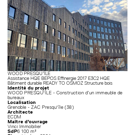
WOOD PRESQU’ÎLE
Assistance HQE
BEPOS Effinergie 2017
E3C2
HQE
Bâtiment durable
READY TO OSMOZ
Structure bois
Identité du projet
WOOD PRESQU'ÎLE - Construction d’un immeuble de
bureaux
Localisation
Grenoble - ZAC Presqu'île (38)
Architecte
ECDM
Maître d'ouvrage
Vinci Immobilier
SdP
6 100 m²