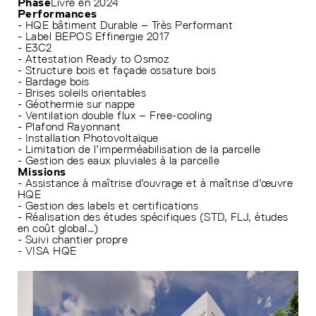
Phase
Livré en 2024
Performances
- HQE bâtiment Durable – Très Performant
- Label BEPOS Effinergie 2017
- E3C2
- Attestation Ready to Osmoz
- Structure bois et façade ossature bois
- Bardage bois
- Brises soleils orientables
- Géothermie sur nappe
- Ventilation double flux – Free-cooling
- Plafond Rayonnant
- Installation Photovoltaïque
- Limitation de l’imperméabilisation de la parcelle
- Gestion des eaux pluviales à la parcelle
Missions
- Assistance à maîtrise d’ouvrage et à maîtrise d’œuvre
HQE
- Gestion des labels et certifications
- Réalisation des études spécifiques (STD, FLJ, études
en coût global…)
- Suivi chantier propre
- VISA HQE