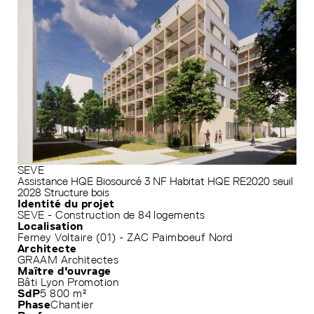
SEVE
Assistance HQE
Biosourcé 3
NF Habitat HQE
RE2020 seuil
2028
Structure bois
Identité du projet
SEVE - Construction de 84 logements
Localisation
Ferney Voltaire (01) - ZAC Paimboeuf Nord
Architecte
GRAAM Architectes
Maître d'ouvrage
Bâti Lyon Promotion
SdP
5 800 m²
Phase
Chantier