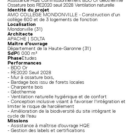
Assistance HQE
Commissionnement
BDO Or
Géothermie
Ossature bois
RE2020 seuil 2028
Ventilation naturelle
Identité du projet
AMO COLLÈGE MONDONVILLE - Construction d’un
collège 600 et de 3 logements de fonction
Localisation
Mondonville (31)
Architecte
APACHE | SOLTA
Maître d'ouvrage
Département de la Haute-Garonne (31)
SdP
6 000 m²
Phase
Etudes
Performances
- BDO Or
- RE2020 Seuil 2028
- Mur à ossature bois,
- Bardage bois issu de forets locales
- Charpente bois
- Géothermie
- Ventilation naturelle hygiénique et de confort
- Conception inclusive visant à favoriser l'intégration et
limiter le risque de harcèlement
- Amélioration de la biodiversité du site intégrant le
cycle de l'eau
Missions
- Assistance à maîtrise d’ouvrage HQE
- Gestion des labels et certifications