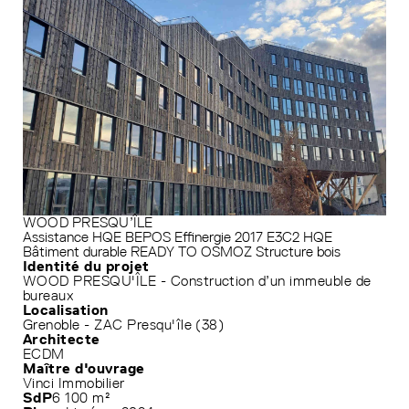
WOOD PRESQU’ÎLE
Assistance HQE
BEPOS Effinergie 2017
E3C2
HQE
Bâtiment durable
READY TO OSMOZ
Structure bois
Identité du projet
WOOD PRESQU'ÎLE - Construction d’un immeuble de
bureaux
Localisation
Grenoble - ZAC Presqu'île (38)
Architecte
ECDM
Maître d'ouvrage
Vinci Immobilier
SdP
6 100 m²