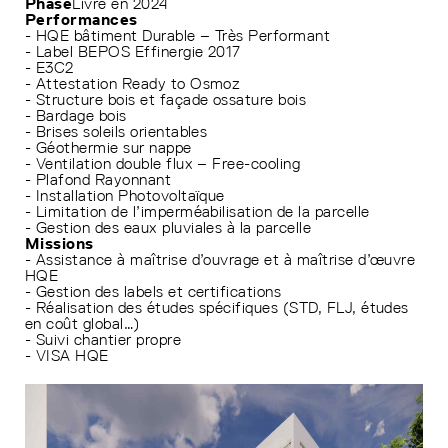
Phase
Livré en 2024
Performances
- HQE bâtiment Durable – Très Performant
- Label BEPOS Effinergie 2017
- E3C2
- Attestation Ready to Osmoz
- Structure bois et façade ossature bois
- Bardage bois
- Brises soleils orientables
- Géothermie sur nappe
- Ventilation double flux – Free-cooling
- Plafond Rayonnant
- Installation Photovoltaïque
- Limitation de l’imperméabilisation de la parcelle
- Gestion des eaux pluviales à la parcelle
Missions
- Assistance à maîtrise d’ouvrage et à maîtrise d’œuvre
HQE
- Gestion des labels et certifications
- Réalisation des études spécifiques (STD, FLJ, études
en coût global…)
- Suivi chantier propre
- VISA HQE