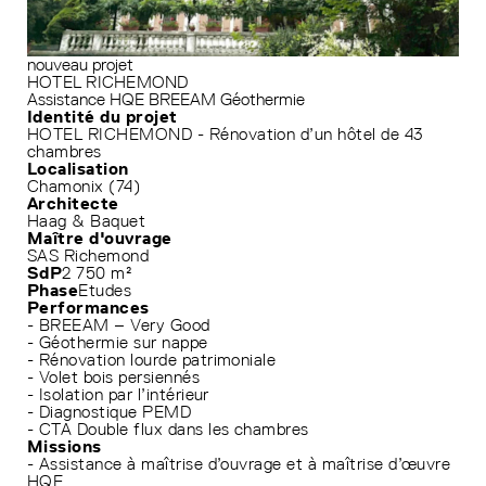
nouveau projet
HOTEL RICHEMOND
Assistance HQE
BREEAM
Géothermie
Identité du projet
HOTEL RICHEMOND - Rénovation d’un hôtel de 43
chambres
Localisation
Chamonix (74)
Architecte
Haag & Baquet
Maître d'ouvrage
SAS Richemond
SdP
2 750 m²
Phase
Etudes
Performances
- BREEAM – Very Good
- Géothermie sur nappe
- Rénovation lourde patrimoniale
- Volet bois persiennés
- Isolation par l’intérieur
- Diagnostique PEMD
- CTA Double flux dans les chambres
Missions
- Assistance à maîtrise d’ouvrage et à maîtrise d’œuvre
HQE