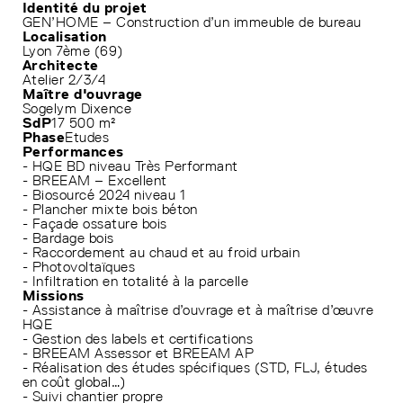
Identité du projet
GEN’HOME – Construction d’un immeuble de bureau
Localisation
Lyon 7ème (69)
Architecte
Atelier 2/3/4
Maître d'ouvrage
Sogelym Dixence
SdP
17 500 m²
Phase
Etudes
Performances
- HQE BD niveau Très Performant
- BREEAM – Excellent
- Biosourcé 2024 niveau 1
- Plancher mixte bois béton
- Façade ossature bois
- Bardage bois
- Raccordement au chaud et au froid urbain
- Photovoltaïques
- Infiltration en totalité à la parcelle
Missions
- Assistance à maîtrise d’ouvrage et à maîtrise d’œuvre
HQE
- Gestion des labels et certifications
- BREEAM Assessor et BREEAM AP
- Réalisation des études spécifiques (STD, FLJ, études
en coût global…)
- Suivi chantier propre