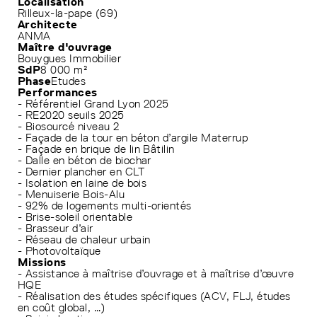
Localisation
Rilleux-la-pape (69)
Architecte
ANMA
Maître d'ouvrage
Bouygues Immobilier
SdP
8 000 m²
Phase
Etudes
Performances
- Référentiel Grand Lyon 2025
- RE2020 seuils 2025
- Biosourcé niveau 2
- Façade de la tour en béton d’argile Materrup
- Façade en brique de lin Bâtilin
- Dalle en béton de biochar
- Dernier plancher en CLT
- Isolation en laine de bois
- Menuiserie Bois-Alu
- 92% de logements multi-orientés
- Brise-soleil orientable
- Brasseur d’air
- Réseau de chaleur urbain
- Photovoltaïque
Missions
- Assistance à maîtrise d’ouvrage et à maîtrise d’œuvre
HQE
- Réalisation des études spécifiques (ACV, FLJ, études
en coût global, …)