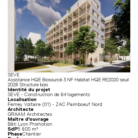
SEVE
Assistance HQE
Biosourcé 3
NF Habitat HQE
RE2020 seuil
2028
Structure bois
Identité du projet
SEVE - Construction de 84 logements
Localisation
Ferney Voltaire (01) - ZAC Paimboeuf Nord
Architecte
GRAAM Architectes
Maître d'ouvrage
Bâti Lyon Promotion
SdP
5 800 m²
Phase
Chantier