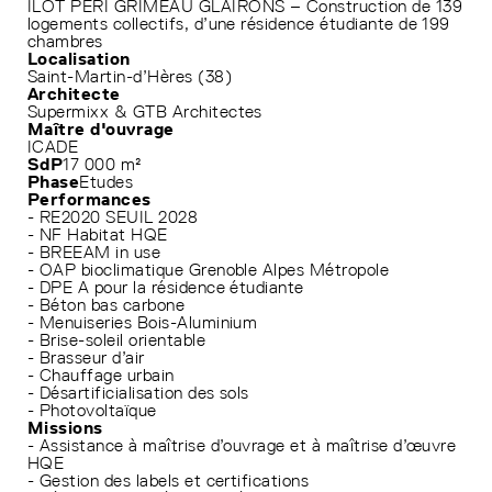
ILOT PERI GRIMEAU GLAIRONS – Construction de 139
logements collectifs, d’une résidence étudiante de 199
chambres
Localisation
Saint-Martin-d’Hères (38)
Architecte
Supermixx & GTB Architectes
Maître d'ouvrage
ICADE
SdP
17 000 m²
Phase
Etudes
Performances
- RE2020 SEUIL 2028
- NF Habitat HQE
- BREEAM in use
- OAP bioclimatique Grenoble Alpes Métropole
- DPE A pour la résidence étudiante
- Béton bas carbone
- Menuiseries Bois-Aluminium
- Brise-soleil orientable
- Brasseur d’air
- Chauffage urbain
- Désartificialisation des sols
- Photovoltaïque
Missions
- Assistance à maîtrise d’ouvrage et à maîtrise d’œuvre
HQE
- Gestion des labels et certifications