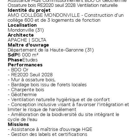
Assistance HQE
Commissionnement
BDO Or
Géothermie
Ossature bois
RE2020 seuil 2028
Ventilation naturelle
Identité du projet
AMO COLLÈGE MONDONVILLE - Construction d’un
collège 600 et de 3 logements de fonction
Localisation
Mondonville (31)
Architecte
APACHE | SOLTA
Maître d'ouvrage
Département de la Haute-Garonne (31)
SdP
6 000 m²
Phase
Etudes
Performances
- BDO Or
- RE2020 Seuil 2028
- Mur à ossature bois,
- Bardage bois issu de forets locales
- Charpente bois
- Géothermie
- Ventilation naturelle hygiénique et de confort
- Conception inclusive visant à favoriser l'intégration et
limiter le risque de harcèlement
- Amélioration de la biodiversité du site intégrant le
cycle de l'eau
Missions
- Assistance à maîtrise d’ouvrage HQE
- Gestion des labels et certifications