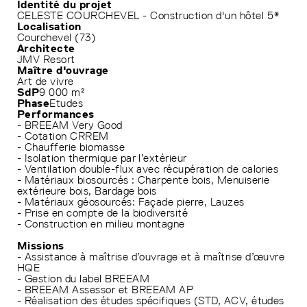
Identité du projet
CELESTE COURCHEVEL - Construction d'un hôtel 5*
Localisation
Courchevel (73)
Architecte
JMV Resort
Maître d'ouvrage
Art de vivre
SdP
9 000 m²
Phase
Etudes
Performances
- BREEAM Very Good
- Cotation CRREM
- Chaufferie biomasse
- Isolation thermique par l’extérieur
- Ventilation double-flux avec récupération de calories
- Matériaux biosourcés : Charpente bois, Menuiserie
extérieure bois, Bardage bois
- Matériaux géosourcés: Façade pierre, Lauzes
- Prise en compte de la biodiversité
- Construction en milieu montagne
Missions
- Assistance à maîtrise d’ouvrage et à maîtrise d’œuvre
HQE
- Gestion du label BREEAM
- BREEAM Assessor et BREEAM AP
- Réalisation des études spécifiques (STD, ACV, études