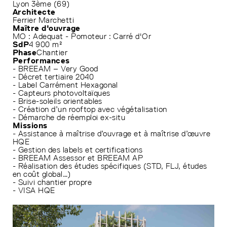
Lyon 3ème (69)
Architecte
Ferrier Marchetti
Maître d'ouvrage
MO : Adequat - Pomoteur : Carré d'Or
SdP
4 900 m²
Phase
Chantier
Performances
- BREEAM – Very Good
- Décret tertiaire 2040
- Label Carrément Hexagonal
- Capteurs photovoltaïques
- Brise-soleils orientables
- Création d’un rooftop avec végétalisation
- Démarche de réemploi ex-situ
Missions
- Assistance à maîtrise d’ouvrage et à maîtrise d’œuvre
HQE
- Gestion des labels et certifications
- BREEAM Assessor et BREEAM AP
- Réalisation des études spécifiques (STD, FLJ, études
en coût global…)
- Suivi chantier propre
- VISA HQE