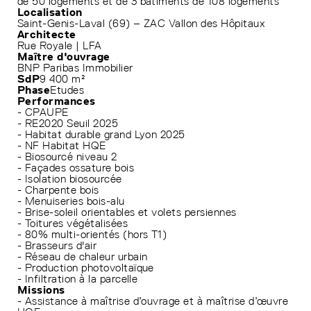
de 50 logements et de 3 bâtiments de 108 logements
Localisation
Saint-Genis-Laval (69) – ZAC Vallon des Hôpitaux
Architecte
Rue Royale | LFA
Maître d'ouvrage
BNP Paribas Immobilier
SdP
9 400 m²
Phase
Etudes
Performances
- CPAUPE
- RE2020 Seuil 2025
- Habitat durable grand Lyon 2025
- NF Habitat HQE
- Biosourcé niveau 2
- Façades ossature bois
- Isolation biosourcée
- Charpente bois
- Menuiseries bois-alu
- Brise-soleil orientables et volets persiennes
- Toitures végétalisées
- 80% multi-orientés (hors T1)
- Brasseurs d'air
- Réseau de chaleur urbain
- Production photovoltaïque
- Infiltration à la parcelle
Missions
- Assistance à maîtrise d’ouvrage et à maîtrise d’œuvre