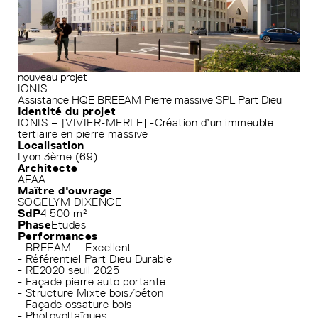
nouveau projet
IONIS
Assistance HQE
BREEAM
Pierre massive
SPL Part Dieu
Identité du projet
IONIS – [VIVIER-MERLE] -Création d’un immeuble
tertiaire en pierre massive
Localisation
Lyon 3ème (69)
Architecte
AFAA
Maître d'ouvrage
SOGELYM DIXENCE
SdP
4 500 m²
Phase
Etudes
Performances
- BREEAM – Excellent
- Référentiel Part Dieu Durable
- RE2020 seuil 2025
- Façade pierre auto portante
- Structure Mixte bois/béton
- Façade ossature bois
- Photovoltaïques