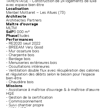
TARENTAISE - Construction de 24 logements de luxe
avec espace bien-être
Localisation
Meribel Mottaret – Les Allues (73)
Architecte
Architectes Partners
Maître d'ouvrage
MLTM
SdP
3 000 m²
Phase
Etudes
Performances
- RE2020 seuil 2022
- BREEAM Very Good
- Mur ossature bois
- Charpente bois
- Bardage bois
- Menuiseries extérieures bois
- Occultations intérieures
- Ventilation double flux avec récupération des calories
et régulation des débits selon le besoin pour l’espace
bien-être
- Chaudière bois
Missions
- Assistance à maîtrise d’ouvrage & à maîtrise d’œuvre
HQE
- Gestion de la certification
- Commissionnement
- Suivi chantier propre