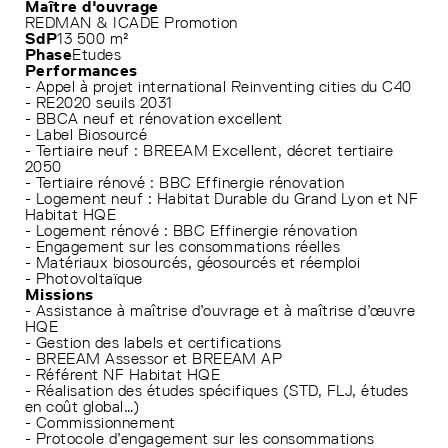
Maître d'ouvrage
REDMAN & ICADE Promotion
SdP
13 500 m²
Phase
Etudes
Performances
- Appel à projet international Reinventing cities du C40
- RE2020 seuils 2031
- BBCA neuf et rénovation excellent
- Label Biosourcé
- Tertiaire neuf : BREEAM Excellent, décret tertiaire
2050
- Tertiaire rénové : BBC Effinergie rénovation
- Logement neuf : Habitat Durable du Grand Lyon et NF
Habitat HQE
- Logement rénové : BBC Effinergie rénovation
- Engagement sur les consommations réelles
- Matériaux biosourcés, géosourcés et réemploi
- Photovoltaïque
Missions
- Assistance à maîtrise d’ouvrage et à maîtrise d’œuvre
HQE
- Gestion des labels et certifications
- BREEAM Assessor et BREEAM AP
- Référent NF Habitat HQE
- Réalisation des études spécifiques (STD, FLJ, études
en coût global…)
- Commissionnement
- Protocole d’engagement sur les consommations