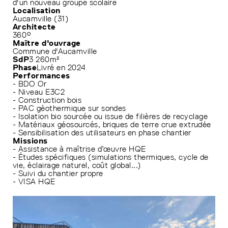
d'un nouveau groupe scolaire
Localisation
Aucamville (31)
Architecte
360°
Maître d'ouvrage
Commune d'Aucamville
SdP
3 260m²
Phase
Livré en 2024
Performances
- BDO Or
- Niveau E3C2
- Construction bois
- PAC géothermique sur sondes
- Isolation bio sourcée ou issue de filières de recyclage
- Matériaux géosourcés, briques de terre crue extrudée
- Sensibilisation des utilisateurs en phase chantier
Missions
- Assistance à maîtrise d’œuvre HQE
- Études spécifiques (simulations thermiques, cycle de
vie, éclairage naturel, coût global...)
- Suivi du chantier propre
- VISA HQE