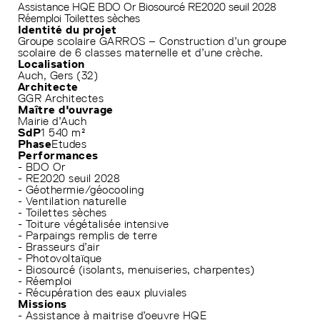
Assistance HQE
BDO Or
Biosourcé
RE2020 seuil 2028
Réemploi
Toilettes sèches
Identité du projet
Groupe scolaire GARROS – Construction d’un groupe
scolaire de 6 classes maternelle et d’une crèche.
Localisation
Auch, Gers (32)
Architecte
GGR Architectes
Maître d'ouvrage
Mairie d’Auch
SdP
1 540 m²
Phase
Etudes
Performances
- BDO Or
- RE2020 seuil 2028
- Géothermie/géocooling
- Ventilation naturelle
- Toilettes sèches
- Toiture végétalisée intensive
- Parpaings remplis de terre
- Brasseurs d’air
- Photovoltaïque
- Biosourcé (isolants, menuiseries, charpentes)
- Réemploi
- Récupération des eaux pluviales
Missions
- Assistance à maitrise d’oeuvre HQE