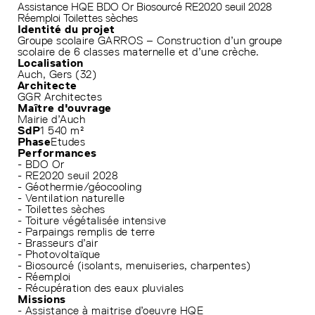
Assistance HQE
BDO Or
Biosourcé
RE2020 seuil 2028
Réemploi
Toilettes sèches
Identité du projet
Groupe scolaire GARROS – Construction d’un groupe
scolaire de 6 classes maternelle et d’une crèche.
Localisation
Auch, Gers (32)
Architecte
GGR Architectes
Maître d'ouvrage
Mairie d’Auch
SdP
1 540 m²
Phase
Etudes
Performances
- BDO Or
- RE2020 seuil 2028
- Géothermie/géocooling
- Ventilation naturelle
- Toilettes sèches
- Toiture végétalisée intensive
- Parpaings remplis de terre
- Brasseurs d’air
- Photovoltaïque
- Biosourcé (isolants, menuiseries, charpentes)
- Réemploi
- Récupération des eaux pluviales
Missions
- Assistance à maitrise d’oeuvre HQE