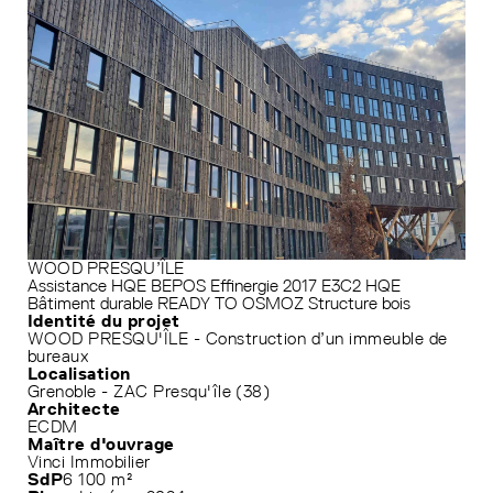
WOOD PRESQU’ÎLE
Assistance HQE
BEPOS Effinergie 2017
E3C2
HQE
Bâtiment durable
READY TO OSMOZ
Structure bois
Identité du projet
WOOD PRESQU'ÎLE - Construction d’un immeuble de
bureaux
Localisation
Grenoble - ZAC Presqu'île (38)
Architecte
ECDM
Maître d'ouvrage
Vinci Immobilier
SdP
6 100 m²