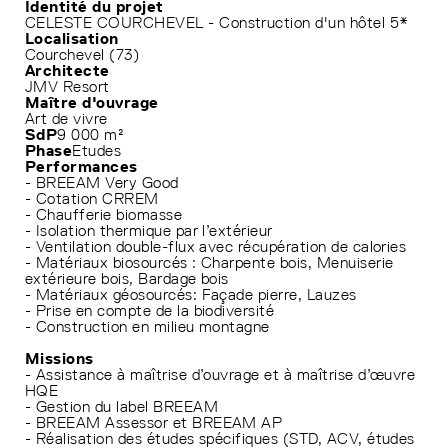
Identité du projet
CELESTE COURCHEVEL - Construction d'un hôtel 5*
Localisation
Courchevel (73)
Architecte
JMV Resort
Maître d'ouvrage
Art de vivre
SdP
9 000 m²
Phase
Etudes
Performances
- BREEAM Very Good
- Cotation CRREM
- Chaufferie biomasse
- Isolation thermique par l’extérieur
- Ventilation double-flux avec récupération de calories
- Matériaux biosourcés : Charpente bois, Menuiserie
extérieure bois, Bardage bois
- Matériaux géosourcés: Façade pierre, Lauzes
- Prise en compte de la biodiversité
- Construction en milieu montagne
Missions
- Assistance à maîtrise d’ouvrage et à maîtrise d’œuvre
HQE
- Gestion du label BREEAM
- BREEAM Assessor et BREEAM AP
- Réalisation des études spécifiques (STD, ACV, études