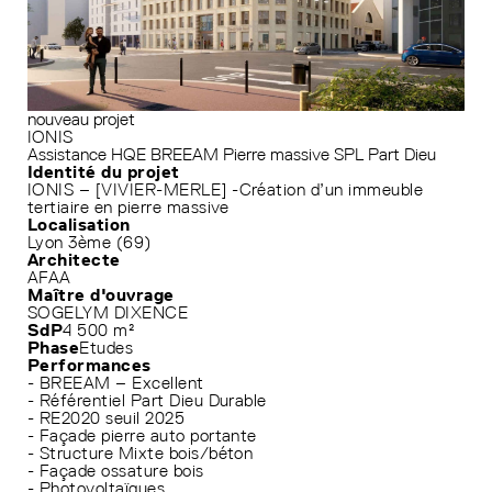
nouveau projet
IONIS
Assistance HQE
BREEAM
Pierre massive
SPL Part Dieu
Identité du projet
IONIS – [VIVIER-MERLE] -Création d’un immeuble
tertiaire en pierre massive
Localisation
Lyon 3ème (69)
Architecte
AFAA
Maître d'ouvrage
SOGELYM DIXENCE
SdP
4 500 m²
Phase
Etudes
Performances
- BREEAM – Excellent
- Référentiel Part Dieu Durable
- RE2020 seuil 2025
- Façade pierre auto portante
- Structure Mixte bois/béton
- Façade ossature bois
- Photovoltaïques