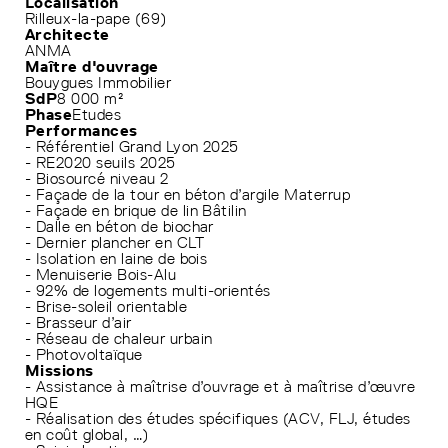
Localisation
Rilleux-la-pape (69)
Architecte
ANMA
Maître d'ouvrage
Bouygues Immobilier
SdP
8 000 m²
Phase
Etudes
Performances
- Référentiel Grand Lyon 2025
- RE2020 seuils 2025
- Biosourcé niveau 2
- Façade de la tour en béton d’argile Materrup
- Façade en brique de lin Bâtilin
- Dalle en béton de biochar
- Dernier plancher en CLT
- Isolation en laine de bois
- Menuiserie Bois-Alu
- 92% de logements multi-orientés
- Brise-soleil orientable
- Brasseur d’air
- Réseau de chaleur urbain
- Photovoltaïque
Missions
- Assistance à maîtrise d’ouvrage et à maîtrise d’œuvre
HQE
- Réalisation des études spécifiques (ACV, FLJ, études
en coût global, …)