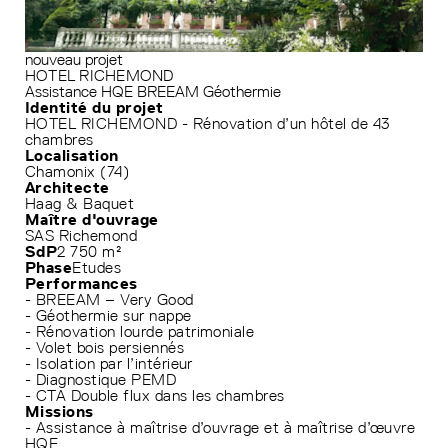
nouveau projet
HOTEL RICHEMOND
Assistance HQE
BREEAM
Géothermie
Identité du projet
HOTEL RICHEMOND - Rénovation d’un hôtel de 43
chambres
Localisation
Chamonix (74)
Architecte
Haag & Baquet
Maître d'ouvrage
SAS Richemond
SdP
2 750 m²
Phase
Etudes
Performances
- BREEAM – Very Good
- Géothermie sur nappe
- Rénovation lourde patrimoniale
- Volet bois persiennés
- Isolation par l’intérieur
- Diagnostique PEMD
- CTA Double flux dans les chambres
Missions
- Assistance à maîtrise d’ouvrage et à maîtrise d’œuvre
HQE