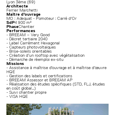
Lyon 3ème (69)
Architecte
Ferrier Marchetti
Maître d'ouvrage
MO : Adequat - Pomoteur : Carré d'Or
SdP
4 900 m²
Phase
Chantier
Performances
- BREEAM – Very Good
- Décret tertiaire 2040
- Label Carrément Hexagonal
- Capteurs photovoltaïques
- Brise-soleils orientables
- Création d’un rooftop avec végétalisation
- Démarche de réemploi ex-situ
Missions
- Assistance à maîtrise d’ouvrage et à maîtrise d’œuvre
HQE
- Gestion des labels et certifications
- BREEAM Assessor et BREEAM AP
- Réalisation des études spécifiques (STD, FLJ, études
en coût global…)
- Suivi chantier propre
- VISA HQE