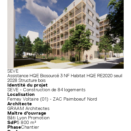
SEVE
Assistance HQE
Biosourcé 3
NF Habitat HQE
RE2020 seuil
2028
Structure bois
Identité du projet
SEVE - Construction de 84 logements
Localisation
Ferney Voltaire (01) - ZAC Paimboeuf Nord
Architecte
GRAAM Architectes
Maître d'ouvrage
Bâti Lyon Promotion
SdP
5 800 m²
Phase
Chantier