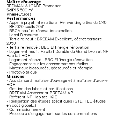
Maître d'ouvrage
REDMAN & ICADE Promotion
SdP
13 500 m²
Phase
Etudes
Performances
- Appel à projet international Reinventing cities du C40
- RE2020 seuils 2031
- BBCA neuf et rénovation excellent
- Label Biosourcé
- Tertiaire neuf : BREEAM Excellent, décret tertiaire
2050
- Tertiaire rénové : BBC Effinergie rénovation
- Logement neuf : Habitat Durable du Grand Lyon et NF
Habitat HQE
- Logement rénové : BBC Effinergie rénovation
- Engagement sur les consommations réelles
- Matériaux biosourcés, géosourcés et réemploi
- Photovoltaïque
Missions
- Assistance à maîtrise d’ouvrage et à maîtrise d’œuvre
HQE
- Gestion des labels et certifications
- BREEAM Assessor et BREEAM AP
- Référent NF Habitat HQE
- Réalisation des études spécifiques (STD, FLJ, études
en coût global…)
- Commissionnement
- Protocole d’engagement sur les consommations