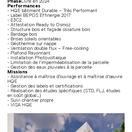
Phase
Livré en 2024
Performances
- HQE bâtiment Durable – Très Performant
- Label BEPOS Effinergie 2017
- E3C2
- Attestation Ready to Osmoz
- Structure bois et façade ossature bois
- Bardage bois
- Brises soleils orientables
- Géothermie sur nappe
- Ventilation double flux – Free-cooling
- Plafond Rayonnant
- Installation Photovoltaïque
- Limitation de l’imperméabilisation de la parcelle
- Gestion des eaux pluviales à la parcelle
Missions
- Assistance à maîtrise d’ouvrage et à maîtrise d’œuvre
HQE
- Gestion des labels et certifications
- Réalisation des études spécifiques (STD, FLJ, études
en coût global…)
- Suivi chantier propre
- VISA HQE