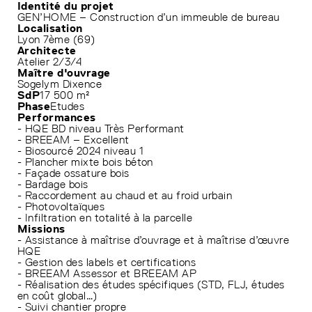
Identité du projet
GEN’HOME – Construction d’un immeuble de bureau
Localisation
Lyon 7ème (69)
Architecte
Atelier 2/3/4
Maître d'ouvrage
Sogelym Dixence
SdP
17 500 m²
Phase
Etudes
Performances
- HQE BD niveau Très Performant
- BREEAM – Excellent
- Biosourcé 2024 niveau 1
- Plancher mixte bois béton
- Façade ossature bois
- Bardage bois
- Raccordement au chaud et au froid urbain
- Photovoltaïques
- Infiltration en totalité à la parcelle
Missions
- Assistance à maîtrise d’ouvrage et à maîtrise d’œuvre
HQE
- Gestion des labels et certifications
- BREEAM Assessor et BREEAM AP
- Réalisation des études spécifiques (STD, FLJ, études
en coût global…)
- Suivi chantier propre