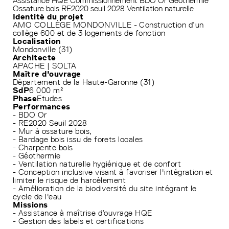
Assistance HQE
Commissionnement
BDO Or
Géothermie
Ossature bois
RE2020 seuil 2028
Ventilation naturelle
Identité du projet
AMO COLLÈGE MONDONVILLE - Construction d’un
collège 600 et de 3 logements de fonction
Localisation
Mondonville (31)
Architecte
APACHE | SOLTA
Maître d'ouvrage
Département de la Haute-Garonne (31)
SdP
6 000 m²
Phase
Etudes
Performances
- BDO Or
- RE2020 Seuil 2028
- Mur à ossature bois,
- Bardage bois issu de forets locales
- Charpente bois
- Géothermie
- Ventilation naturelle hygiénique et de confort
- Conception inclusive visant à favoriser l'intégration et
limiter le risque de harcèlement
- Amélioration de la biodiversité du site intégrant le
cycle de l'eau
Missions
- Assistance à maîtrise d’ouvrage HQE
- Gestion des labels et certifications