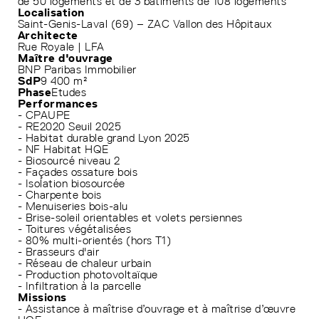
de 50 logements et de 3 bâtiments de 108 logements
Localisation
Saint-Genis-Laval (69) – ZAC Vallon des Hôpitaux
Architecte
Rue Royale | LFA
Maître d'ouvrage
BNP Paribas Immobilier
SdP
9 400 m²
Phase
Etudes
Performances
- CPAUPE
- RE2020 Seuil 2025
- Habitat durable grand Lyon 2025
- NF Habitat HQE
- Biosourcé niveau 2
- Façades ossature bois
- Isolation biosourcée
- Charpente bois
- Menuiseries bois-alu
- Brise-soleil orientables et volets persiennes
- Toitures végétalisées
- 80% multi-orientés (hors T1)
- Brasseurs d'air
- Réseau de chaleur urbain
- Production photovoltaïque
- Infiltration à la parcelle
Missions
- Assistance à maîtrise d’ouvrage et à maîtrise d’œuvre