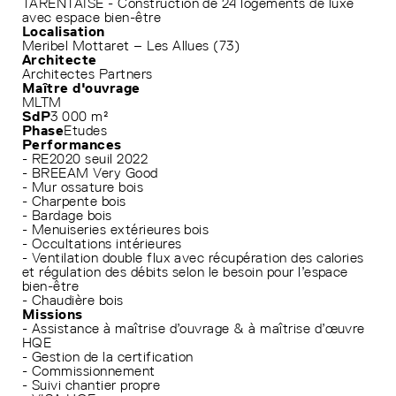
TARENTAISE - Construction de 24 logements de luxe
avec espace bien-être
Localisation
Meribel Mottaret – Les Allues (73)
Architecte
Architectes Partners
Maître d'ouvrage
MLTM
SdP
3 000 m²
Phase
Etudes
Performances
- RE2020 seuil 2022
- BREEAM Very Good
- Mur ossature bois
- Charpente bois
- Bardage bois
- Menuiseries extérieures bois
- Occultations intérieures
- Ventilation double flux avec récupération des calories
et régulation des débits selon le besoin pour l’espace
bien-être
- Chaudière bois
Missions
- Assistance à maîtrise d’ouvrage & à maîtrise d’œuvre
HQE
- Gestion de la certification
- Commissionnement
- Suivi chantier propre