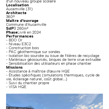
d'un nouveau groupe scolaire
Localisation
Aucamville (31)
Architecte
360°
Maître d'ouvrage
Commune d'Aucamville
SdP
3 260m²
Phase
Livré en 2024
Performances
- BDO Or
- Niveau E3C2
- Construction bois
- PAC géothermique sur sondes
- Isolation bio sourcée ou issue de filières de recyclage
- Matériaux géosourcés, briques de terre crue extrudée
- Sensibilisation des utilisateurs en phase chantier
Missions
- Assistance à maîtrise d’œuvre HQE
- Études spécifiques (simulations thermiques, cycle de
vie, éclairage naturel, coût global...)
- Suivi du chantier propre
- VISA HQE