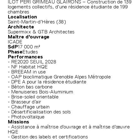
ILOT PERI GRIMEAU GLAIRONS – Construction de 139
logements collectifs, d’une résidence étudiante de 199
chambres
Localisation
Saint-Martin-d’Hères (38)
Architecte
Supermixx & GTB Architectes
Maître d'ouvrage
ICADE
SdP
17 000 m²
Phase
Etudes
Performances
- RE2020 SEUIL 2028
- NF Habitat HQE
- BREEAM in use
- OAP bioclimatique Grenoble Alpes Métropole
- DPE A pour la résidence étudiante
- Béton bas carbone
- Menuiseries Bois-Aluminium
- Brise-soleil orientable
- Brasseur d’air
- Chauffage urbain
- Désartificialisation des sols
- Photovoltaïque
Missions
- Assistance à maîtrise d’ouvrage et à maîtrise d’œuvre
HQE
- Gestion des labels et certifications