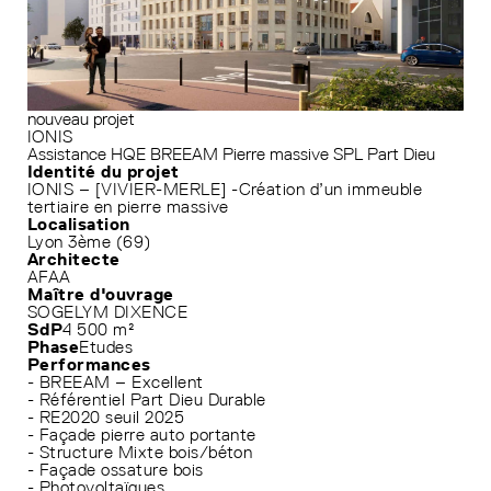
nouveau projet
IONIS
Assistance HQE
BREEAM
Pierre massive
SPL Part Dieu
Identité du projet
IONIS – [VIVIER-MERLE] -Création d’un immeuble
tertiaire en pierre massive
Localisation
Lyon 3ème (69)
Architecte
AFAA
Maître d'ouvrage
SOGELYM DIXENCE
SdP
4 500 m²
Phase
Etudes
Performances
- BREEAM – Excellent
- Référentiel Part Dieu Durable
- RE2020 seuil 2025
- Façade pierre auto portante
- Structure Mixte bois/béton
- Façade ossature bois
- Photovoltaïques