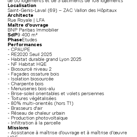
de 50 logements et de 3 bâtiments de 108 logements
Localisation
Saint-Genis-Laval (69) – ZAC Vallon des Hôpitaux
Architecte
Rue Royale | LFA
Maître d'ouvrage
BNP Paribas Immobilier
SdP
9 400 m²
Phase
Etudes
Performances
- CPAUPE
- RE2020 Seuil 2025
- Habitat durable grand Lyon 2025
- NF Habitat HQE
- Biosourcé niveau 2
- Façades ossature bois
- Isolation biosourcée
- Charpente bois
- Menuiseries bois-alu
- Brise-soleil orientables et volets persiennes
- Toitures végétalisées
- 80% multi-orientés (hors T1)
- Brasseurs d'air
- Réseau de chaleur urbain
- Production photovoltaïque
- Infiltration à la parcelle
Missions
- Assistance à maîtrise d’ouvrage et à maîtrise d’œuvre