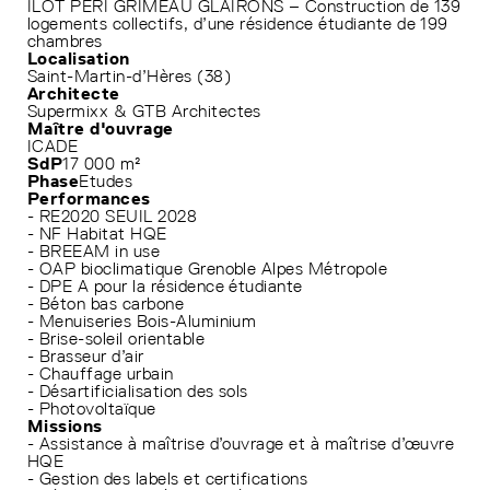
ILOT PERI GRIMEAU GLAIRONS – Construction de 139
logements collectifs, d’une résidence étudiante de 199
chambres
Localisation
Saint-Martin-d’Hères (38)
Architecte
Supermixx & GTB Architectes
Maître d'ouvrage
ICADE
SdP
17 000 m²
Phase
Etudes
Performances
- RE2020 SEUIL 2028
- NF Habitat HQE
- BREEAM in use
- OAP bioclimatique Grenoble Alpes Métropole
- DPE A pour la résidence étudiante
- Béton bas carbone
- Menuiseries Bois-Aluminium
- Brise-soleil orientable
- Brasseur d’air
- Chauffage urbain
- Désartificialisation des sols
- Photovoltaïque
Missions
- Assistance à maîtrise d’ouvrage et à maîtrise d’œuvre
HQE
- Gestion des labels et certifications