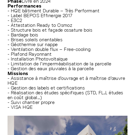
Phase
Livré en 2024
Performances
- HQE bâtiment Durable – Très Performant
- Label BEPOS Effinergie 2017
- E3C2
- Attestation Ready to Osmoz
- Structure bois et façade ossature bois
- Bardage bois
- Brises soleils orientables
- Géothermie sur nappe
- Ventilation double flux – Free-cooling
- Plafond Rayonnant
- Installation Photovoltaïque
- Limitation de l’imperméabilisation de la parcelle
- Gestion des eaux pluviales à la parcelle
Missions
- Assistance à maîtrise d’ouvrage et à maîtrise d’œuvre
HQE
- Gestion des labels et certifications
- Réalisation des études spécifiques (STD, FLJ, études
en coût global…)
- Suivi chantier propre
- VISA HQE