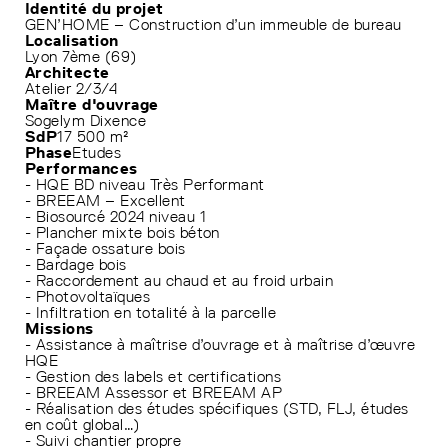
Identité du projet
GEN’HOME – Construction d’un immeuble de bureau
Localisation
Lyon 7ème (69)
Architecte
Atelier 2/3/4
Maître d'ouvrage
Sogelym Dixence
SdP
17 500 m²
Phase
Etudes
Performances
- HQE BD niveau Très Performant
- BREEAM – Excellent
- Biosourcé 2024 niveau 1
- Plancher mixte bois béton
- Façade ossature bois
- Bardage bois
- Raccordement au chaud et au froid urbain
- Photovoltaïques
- Infiltration en totalité à la parcelle
Missions
- Assistance à maîtrise d’ouvrage et à maîtrise d’œuvre
HQE
- Gestion des labels et certifications
- BREEAM Assessor et BREEAM AP
- Réalisation des études spécifiques (STD, FLJ, études
en coût global…)
- Suivi chantier propre