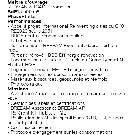
Maître d'ouvrage
REDMAN & ICADE Promotion
SdP
13 500 m²
Phase
Etudes
Performances
- Appel à projet international Reinventing cities du C40
- RE2020 seuils 2031
- BBCA neuf et rénovation excellent
- Label Biosourcé
- Tertiaire neuf : BREEAM Excellent, décret tertiaire
2050
- Tertiaire rénové : BBC Effinergie rénovation
- Logement neuf : Habitat Durable du Grand Lyon et NF
Habitat HQE
- Logement rénové : BBC Effinergie rénovation
- Engagement sur les consommations réelles
- Matériaux biosourcés, géosourcés et réemploi
- Photovoltaïque
Missions
- Assistance à maîtrise d’ouvrage et à maîtrise d’œuvre
HQE
- Gestion des labels et certifications
- BREEAM Assessor et BREEAM AP
- Référent NF Habitat HQE
- Réalisation des études spécifiques (STD, FLJ, études
en coût global…)
- Commissionnement
- Protocole d’engagement sur les consommations