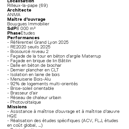
Localisation
Rilleux-la-pape (69)
Architecte
ANMA
Maître d'ouvrage
Bouygues Immobilier
SdP
8 000 m²
Phase
Etudes
Performances
- Référentiel Grand Lyon 2025
- RE2020 seuils 2025
- Biosourcé niveau 2
- Façade de la tour en béton d’argile Materrup
- Façade en brique de lin Bâtilin
- Dalle en béton de biochar
- Dernier plancher en CLT
- Isolation en laine de bois
- Menuiserie Bois-Alu
- 92% de logements multi-orientés
- Brise-soleil orientable
- Brasseur d’air
- Réseau de chaleur urbain
- Photovoltaïque
Missions
- Assistance à maîtrise d’ouvrage et à maîtrise d’œuvre
HQE
- Réalisation des études spécifiques (ACV, FLJ, études
en coût global, …)