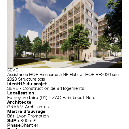
SEVE
Assistance HQE
Biosourcé 3
NF Habitat HQE
RE2020 seuil
2028
Structure bois
Identité du projet
SEVE - Construction de 84 logements
Localisation
Ferney Voltaire (01) - ZAC Paimboeuf Nord
Architecte
GRAAM Architectes
Maître d'ouvrage
Bâti Lyon Promotion
SdP
5 800 m²
Phase
Chantier