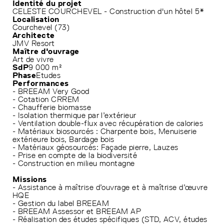
Identité du projet
CELESTE COURCHEVEL - Construction d'un hôtel 5*
Localisation
Courchevel (73)
Architecte
JMV Resort
Maître d'ouvrage
Art de vivre
SdP
9 000 m²
Phase
Etudes
Performances
- BREEAM Very Good
- Cotation CRREM
- Chaufferie biomasse
- Isolation thermique par l’extérieur
- Ventilation double-flux avec récupération de calories
- Matériaux biosourcés : Charpente bois, Menuiserie
extérieure bois, Bardage bois
- Matériaux géosourcés: Façade pierre, Lauzes
- Prise en compte de la biodiversité
- Construction en milieu montagne
Missions
- Assistance à maîtrise d’ouvrage et à maîtrise d’œuvre
HQE
- Gestion du label BREEAM
- BREEAM Assessor et BREEAM AP
- Réalisation des études spécifiques (STD, ACV, études