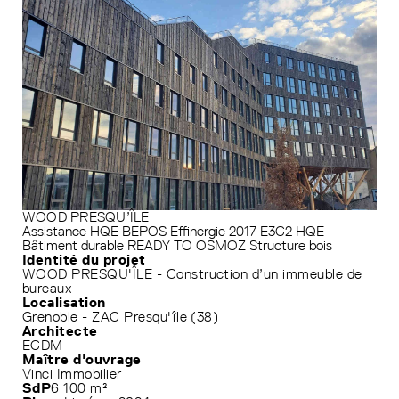
WOOD PRESQU’ÎLE
Assistance HQE
BEPOS Effinergie 2017
E3C2
HQE
Bâtiment durable
READY TO OSMOZ
Structure bois
Identité du projet
WOOD PRESQU'ÎLE - Construction d’un immeuble de
bureaux
Localisation
Grenoble - ZAC Presqu'île (38)
Architecte
ECDM
Maître d'ouvrage
Vinci Immobilier
SdP
6 100 m²