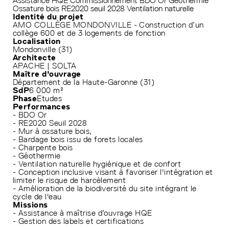
Assistance HQE
Commissionnement
BDO Or
Géothermie
Ossature bois
RE2020 seuil 2028
Ventilation naturelle
Identité du projet
AMO COLLÈGE MONDONVILLE - Construction d’un
collège 600 et de 3 logements de fonction
Localisation
Mondonville (31)
Architecte
APACHE | SOLTA
Maître d'ouvrage
Département de la Haute-Garonne (31)
SdP
6 000 m²
Phase
Etudes
Performances
- BDO Or
- RE2020 Seuil 2028
- Mur à ossature bois,
- Bardage bois issu de forets locales
- Charpente bois
- Géothermie
- Ventilation naturelle hygiénique et de confort
- Conception inclusive visant à favoriser l'intégration et
limiter le risque de harcèlement
- Amélioration de la biodiversité du site intégrant le
cycle de l'eau
Missions
- Assistance à maîtrise d’ouvrage HQE
- Gestion des labels et certifications