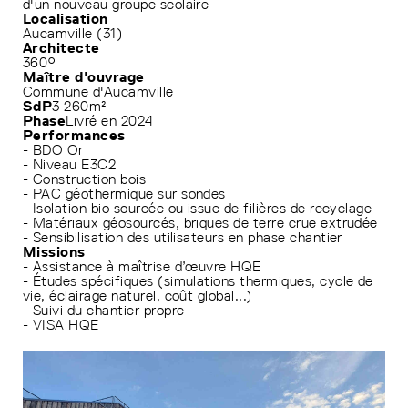
d'un nouveau groupe scolaire
Localisation
Aucamville (31)
Architecte
360°
Maître d'ouvrage
Commune d'Aucamville
SdP
3 260m²
Phase
Livré en 2024
Performances
- BDO Or
- Niveau E3C2
- Construction bois
- PAC géothermique sur sondes
- Isolation bio sourcée ou issue de filières de recyclage
- Matériaux géosourcés, briques de terre crue extrudée
- Sensibilisation des utilisateurs en phase chantier
Missions
- Assistance à maîtrise d’œuvre HQE
- Études spécifiques (simulations thermiques, cycle de
vie, éclairage naturel, coût global...)
- Suivi du chantier propre
- VISA HQE