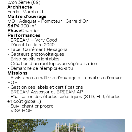
Lyon 3ème (69)
Architecte
Ferrier Marchetti
Maître d'ouvrage
MO : Adequat - Pomoteur : Carré d'Or
SdP
4 900 m²
Phase
Chantier
Performances
- BREEAM – Very Good
- Décret tertiaire 2040
- Label Carrément Hexagonal
- Capteurs photovoltaïques
- Brise-soleils orientables
- Création d’un rooftop avec végétalisation
- Démarche de réemploi ex-situ
Missions
- Assistance à maîtrise d’ouvrage et à maîtrise d’œuvre
HQE
- Gestion des labels et certifications
- BREEAM Assessor et BREEAM AP
- Réalisation des études spécifiques (STD, FLJ, études
en coût global…)
- Suivi chantier propre
- VISA HQE