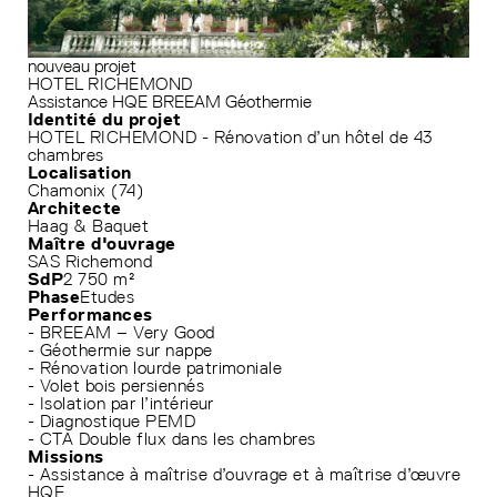
nouveau projet
HOTEL RICHEMOND
Assistance HQE
BREEAM
Géothermie
Identité du projet
HOTEL RICHEMOND - Rénovation d’un hôtel de 43
chambres
Localisation
Chamonix (74)
Architecte
Haag & Baquet
Maître d'ouvrage
SAS Richemond
SdP
2 750 m²
Phase
Etudes
Performances
- BREEAM – Very Good
- Géothermie sur nappe
- Rénovation lourde patrimoniale
- Volet bois persiennés
- Isolation par l’intérieur
- Diagnostique PEMD
- CTA Double flux dans les chambres
Missions
- Assistance à maîtrise d’ouvrage et à maîtrise d’œuvre
HQE