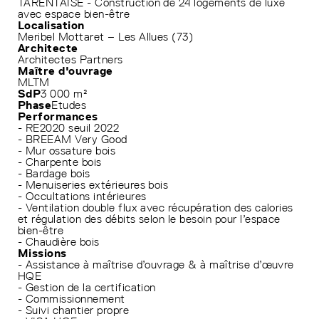
TARENTAISE - Construction de 24 logements de luxe
avec espace bien-être
Localisation
Meribel Mottaret – Les Allues (73)
Architecte
Architectes Partners
Maître d'ouvrage
MLTM
SdP
3 000 m²
Phase
Etudes
Performances
- RE2020 seuil 2022
- BREEAM Very Good
- Mur ossature bois
- Charpente bois
- Bardage bois
- Menuiseries extérieures bois
- Occultations intérieures
- Ventilation double flux avec récupération des calories
et régulation des débits selon le besoin pour l’espace
bien-être
- Chaudière bois
Missions
- Assistance à maîtrise d’ouvrage & à maîtrise d’œuvre
HQE
- Gestion de la certification
- Commissionnement
- Suivi chantier propre