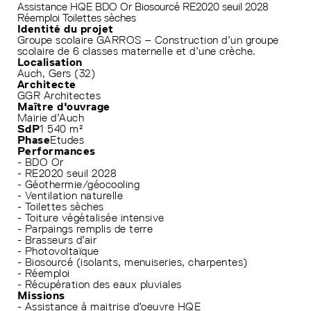
Assistance HQE
BDO Or
Biosourcé
RE2020 seuil 2028
Réemploi
Toilettes sèches
Identité du projet
Groupe scolaire GARROS – Construction d’un groupe
scolaire de 6 classes maternelle et d’une crèche.
Localisation
Auch, Gers (32)
Architecte
GGR Architectes
Maître d'ouvrage
Mairie d’Auch
SdP
1 540 m²
Phase
Etudes
Performances
- BDO Or
- RE2020 seuil 2028
- Géothermie/géocooling
- Ventilation naturelle
- Toilettes sèches
- Toiture végétalisée intensive
- Parpaings remplis de terre
- Brasseurs d’air
- Photovoltaïque
- Biosourcé (isolants, menuiseries, charpentes)
- Réemploi
- Récupération des eaux pluviales
Missions
- Assistance à maitrise d’oeuvre HQE