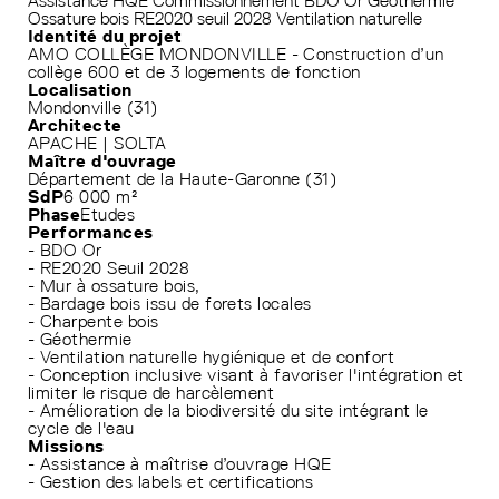
Assistance HQE
Commissionnement
BDO Or
Géothermie
Ossature bois
RE2020 seuil 2028
Ventilation naturelle
Identité du projet
AMO COLLÈGE MONDONVILLE - Construction d’un
collège 600 et de 3 logements de fonction
Localisation
Mondonville (31)
Architecte
APACHE | SOLTA
Maître d'ouvrage
Département de la Haute-Garonne (31)
SdP
6 000 m²
Phase
Etudes
Performances
- BDO Or
- RE2020 Seuil 2028
- Mur à ossature bois,
- Bardage bois issu de forets locales
- Charpente bois
- Géothermie
- Ventilation naturelle hygiénique et de confort
- Conception inclusive visant à favoriser l'intégration et
limiter le risque de harcèlement
- Amélioration de la biodiversité du site intégrant le
cycle de l'eau
Missions
- Assistance à maîtrise d’ouvrage HQE
- Gestion des labels et certifications