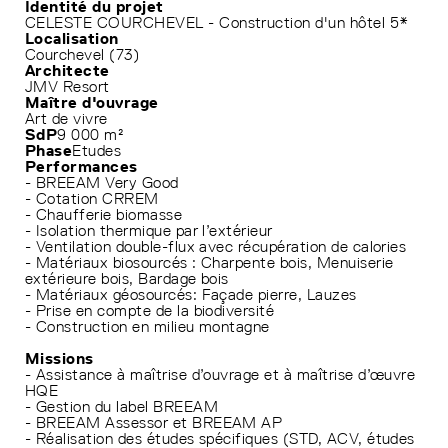
Identité du projet
CELESTE COURCHEVEL - Construction d'un hôtel 5*
Localisation
Courchevel (73)
Architecte
JMV Resort
Maître d'ouvrage
Art de vivre
SdP
9 000 m²
Phase
Etudes
Performances
- BREEAM Very Good
- Cotation CRREM
- Chaufferie biomasse
- Isolation thermique par l’extérieur
- Ventilation double-flux avec récupération de calories
- Matériaux biosourcés : Charpente bois, Menuiserie
extérieure bois, Bardage bois
- Matériaux géosourcés: Façade pierre, Lauzes
- Prise en compte de la biodiversité
- Construction en milieu montagne
Missions
- Assistance à maîtrise d’ouvrage et à maîtrise d’œuvre
HQE
- Gestion du label BREEAM
- BREEAM Assessor et BREEAM AP
- Réalisation des études spécifiques (STD, ACV, études