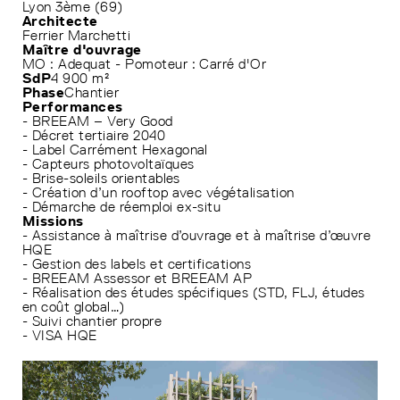
Lyon 3ème (69)
Architecte
Ferrier Marchetti
Maître d'ouvrage
MO : Adequat - Pomoteur : Carré d'Or
SdP
4 900 m²
Phase
Chantier
Performances
- BREEAM – Very Good
- Décret tertiaire 2040
- Label Carrément Hexagonal
- Capteurs photovoltaïques
- Brise-soleils orientables
- Création d’un rooftop avec végétalisation
- Démarche de réemploi ex-situ
Missions
- Assistance à maîtrise d’ouvrage et à maîtrise d’œuvre
HQE
- Gestion des labels et certifications
- BREEAM Assessor et BREEAM AP
- Réalisation des études spécifiques (STD, FLJ, études
en coût global…)
- Suivi chantier propre
- VISA HQE