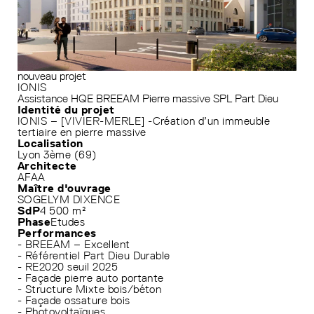
nouveau projet
IONIS
Assistance HQE
BREEAM
Pierre massive
SPL Part Dieu
Identité du projet
IONIS – [VIVIER-MERLE] -Création d’un immeuble
tertiaire en pierre massive
Localisation
Lyon 3ème (69)
Architecte
AFAA
Maître d'ouvrage
SOGELYM DIXENCE
SdP
4 500 m²
Phase
Etudes
Performances
- BREEAM – Excellent
- Référentiel Part Dieu Durable
- RE2020 seuil 2025
- Façade pierre auto portante
- Structure Mixte bois/béton
- Façade ossature bois
- Photovoltaïques