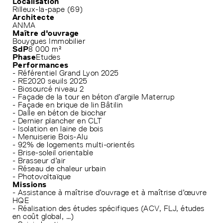
Localisation
Rilleux-la-pape (69)
Architecte
ANMA
Maître d'ouvrage
Bouygues Immobilier
SdP
8 000 m²
Phase
Etudes
Performances
- Référentiel Grand Lyon 2025
- RE2020 seuils 2025
- Biosourcé niveau 2
- Façade de la tour en béton d’argile Materrup
- Façade en brique de lin Bâtilin
- Dalle en béton de biochar
- Dernier plancher en CLT
- Isolation en laine de bois
- Menuiserie Bois-Alu
- 92% de logements multi-orientés
- Brise-soleil orientable
- Brasseur d’air
- Réseau de chaleur urbain
- Photovoltaïque
Missions
- Assistance à maîtrise d’ouvrage et à maîtrise d’œuvre
HQE
- Réalisation des études spécifiques (ACV, FLJ, études
en coût global, …)