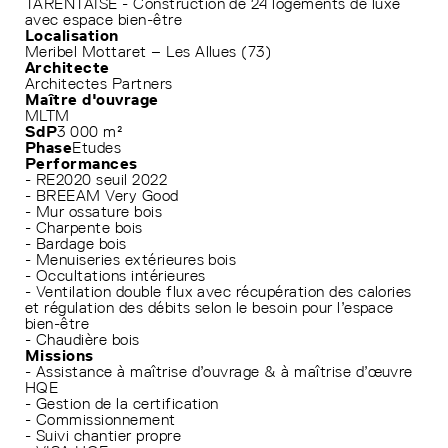
TARENTAISE - Construction de 24 logements de luxe
avec espace bien-être
Localisation
Meribel Mottaret – Les Allues (73)
Architecte
Architectes Partners
Maître d'ouvrage
MLTM
SdP
3 000 m²
Phase
Etudes
Performances
- RE2020 seuil 2022
- BREEAM Very Good
- Mur ossature bois
- Charpente bois
- Bardage bois
- Menuiseries extérieures bois
- Occultations intérieures
- Ventilation double flux avec récupération des calories
et régulation des débits selon le besoin pour l’espace
bien-être
- Chaudière bois
Missions
- Assistance à maîtrise d’ouvrage & à maîtrise d’œuvre
HQE
- Gestion de la certification
- Commissionnement
- Suivi chantier propre