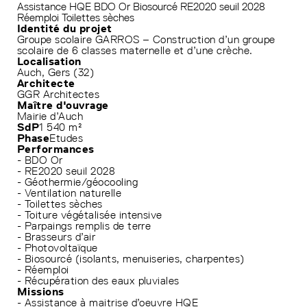
Assistance HQE
BDO Or
Biosourcé
RE2020 seuil 2028
Réemploi
Toilettes sèches
Identité du projet
Groupe scolaire GARROS – Construction d’un groupe
scolaire de 6 classes maternelle et d’une crèche.
Localisation
Auch, Gers (32)
Architecte
GGR Architectes
Maître d'ouvrage
Mairie d’Auch
SdP
1 540 m²
Phase
Etudes
Performances
- BDO Or
- RE2020 seuil 2028
- Géothermie/géocooling
- Ventilation naturelle
- Toilettes sèches
- Toiture végétalisée intensive
- Parpaings remplis de terre
- Brasseurs d’air
- Photovoltaïque
- Biosourcé (isolants, menuiseries, charpentes)
- Réemploi
- Récupération des eaux pluviales
Missions
- Assistance à maitrise d’oeuvre HQE