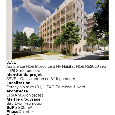
SEVE
Assistance HQE
Biosourcé 3
NF Habitat HQE
RE2020 seuil
2028
Structure bois
Identité du projet
SEVE - Construction de 84 logements
Localisation
Ferney Voltaire (01) - ZAC Paimboeuf Nord
Architecte
GRAAM Architectes
Maître d'ouvrage
Bâti Lyon Promotion
SdP
5 800 m²
Phase
Chantier