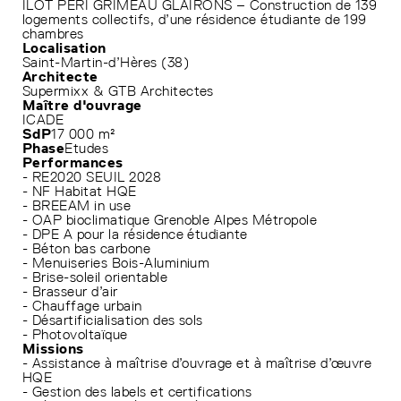
ILOT PERI GRIMEAU GLAIRONS – Construction de 139
logements collectifs, d’une résidence étudiante de 199
chambres
Localisation
Saint-Martin-d’Hères (38)
Architecte
Supermixx & GTB Architectes
Maître d'ouvrage
ICADE
SdP
17 000 m²
Phase
Etudes
Performances
- RE2020 SEUIL 2028
- NF Habitat HQE
- BREEAM in use
- OAP bioclimatique Grenoble Alpes Métropole
- DPE A pour la résidence étudiante
- Béton bas carbone
- Menuiseries Bois-Aluminium
- Brise-soleil orientable
- Brasseur d’air
- Chauffage urbain
- Désartificialisation des sols
- Photovoltaïque
Missions
- Assistance à maîtrise d’ouvrage et à maîtrise d’œuvre
HQE
- Gestion des labels et certifications