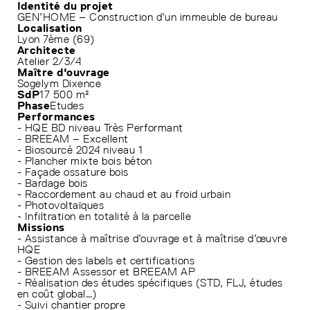
Identité du projet
GEN’HOME – Construction d’un immeuble de bureau
Localisation
Lyon 7ème (69)
Architecte
Atelier 2/3/4
Maître d'ouvrage
Sogelym Dixence
SdP
17 500 m²
Phase
Etudes
Performances
- HQE BD niveau Très Performant
- BREEAM – Excellent
- Biosourcé 2024 niveau 1
- Plancher mixte bois béton
- Façade ossature bois
- Bardage bois
- Raccordement au chaud et au froid urbain
- Photovoltaïques
- Infiltration en totalité à la parcelle
Missions
- Assistance à maîtrise d’ouvrage et à maîtrise d’œuvre
HQE
- Gestion des labels et certifications
- BREEAM Assessor et BREEAM AP
- Réalisation des études spécifiques (STD, FLJ, études
en coût global…)
- Suivi chantier propre