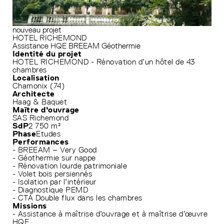
nouveau projet
HOTEL RICHEMOND
Assistance HQE
BREEAM
Géothermie
Identité du projet
HOTEL RICHEMOND - Rénovation d’un hôtel de 43
chambres
Localisation
Chamonix (74)
Architecte
Haag & Baquet
Maître d'ouvrage
SAS Richemond
SdP
2 750 m²
Phase
Etudes
Performances
- BREEAM – Very Good
- Géothermie sur nappe
- Rénovation lourde patrimoniale
- Volet bois persiennés
- Isolation par l’intérieur
- Diagnostique PEMD
- CTA Double flux dans les chambres
Missions
- Assistance à maîtrise d’ouvrage et à maîtrise d’œuvre
HQE