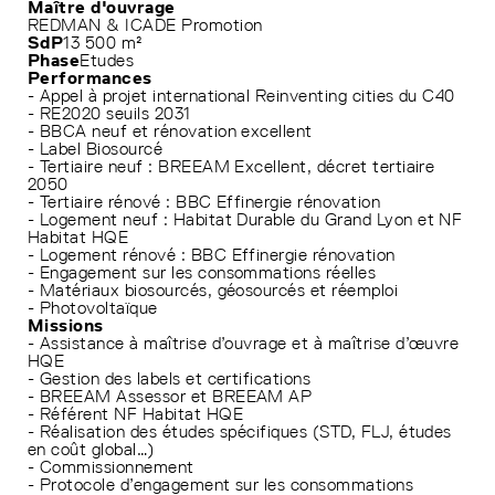
Maître d'ouvrage
REDMAN & ICADE Promotion
SdP
13 500 m²
Phase
Etudes
Performances
- Appel à projet international Reinventing cities du C40
- RE2020 seuils 2031
- BBCA neuf et rénovation excellent
- Label Biosourcé
- Tertiaire neuf : BREEAM Excellent, décret tertiaire
2050
- Tertiaire rénové : BBC Effinergie rénovation
- Logement neuf : Habitat Durable du Grand Lyon et NF
Habitat HQE
- Logement rénové : BBC Effinergie rénovation
- Engagement sur les consommations réelles
- Matériaux biosourcés, géosourcés et réemploi
- Photovoltaïque
Missions
- Assistance à maîtrise d’ouvrage et à maîtrise d’œuvre
HQE
- Gestion des labels et certifications
- BREEAM Assessor et BREEAM AP
- Référent NF Habitat HQE
- Réalisation des études spécifiques (STD, FLJ, études
en coût global…)
- Commissionnement
- Protocole d’engagement sur les consommations