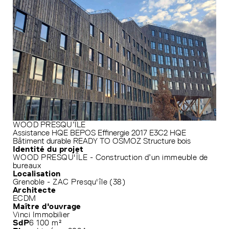
WOOD PRESQU’ÎLE
Assistance HQE
BEPOS Effinergie 2017
E3C2
HQE
Bâtiment durable
READY TO OSMOZ
Structure bois
Identité du projet
WOOD PRESQU'ÎLE - Construction d’un immeuble de
bureaux
Localisation
Grenoble - ZAC Presqu'île (38)
Architecte
ECDM
Maître d'ouvrage
Vinci Immobilier
SdP
6 100 m²