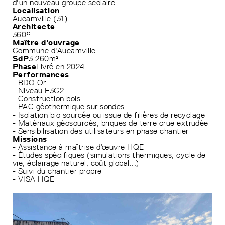
d'un nouveau groupe scolaire
Localisation
Aucamville (31)
Architecte
360°
Maître d'ouvrage
Commune d'Aucamville
SdP
3 260m²
Phase
Livré en 2024
Performances
- BDO Or
- Niveau E3C2
- Construction bois
- PAC géothermique sur sondes
- Isolation bio sourcée ou issue de filières de recyclage
- Matériaux géosourcés, briques de terre crue extrudée
- Sensibilisation des utilisateurs en phase chantier
Missions
- Assistance à maîtrise d’œuvre HQE
- Études spécifiques (simulations thermiques, cycle de
vie, éclairage naturel, coût global...)
- Suivi du chantier propre
- VISA HQE