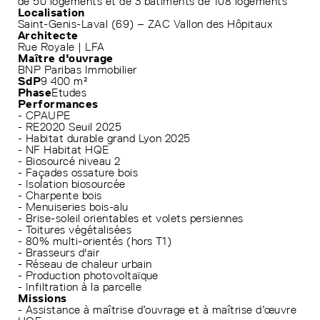
de 50 logements et de 3 bâtiments de 108 logements
Localisation
Saint-Genis-Laval (69) – ZAC Vallon des Hôpitaux
Architecte
Rue Royale | LFA
Maître d'ouvrage
BNP Paribas Immobilier
SdP
9 400 m²
Phase
Etudes
Performances
- CPAUPE
- RE2020 Seuil 2025
- Habitat durable grand Lyon 2025
- NF Habitat HQE
- Biosourcé niveau 2
- Façades ossature bois
- Isolation biosourcée
- Charpente bois
- Menuiseries bois-alu
- Brise-soleil orientables et volets persiennes
- Toitures végétalisées
- 80% multi-orientés (hors T1)
- Brasseurs d'air
- Réseau de chaleur urbain
- Production photovoltaïque
- Infiltration à la parcelle
Missions
- Assistance à maîtrise d’ouvrage et à maîtrise d’œuvre