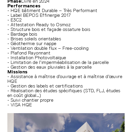
Phase
Livré en 2024
Performances
- HQE bâtiment Durable – Très Performant
- Label BEPOS Effinergie 2017
- E3C2
- Attestation Ready to Osmoz
- Structure bois et façade ossature bois
- Bardage bois
- Brises soleils orientables
- Géothermie sur nappe
- Ventilation double flux – Free-cooling
- Plafond Rayonnant
- Installation Photovoltaïque
- Limitation de l’imperméabilisation de la parcelle
- Gestion des eaux pluviales à la parcelle
Missions
- Assistance à maîtrise d’ouvrage et à maîtrise d’œuvre
HQE
- Gestion des labels et certifications
- Réalisation des études spécifiques (STD, FLJ, études
en coût global…)
- Suivi chantier propre
- VISA HQE