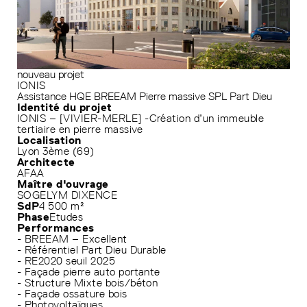
nouveau projet
IONIS
Assistance HQE
BREEAM
Pierre massive
SPL Part Dieu
Identité du projet
IONIS – [VIVIER-MERLE] -Création d’un immeuble
tertiaire en pierre massive
Localisation
Lyon 3ème (69)
Architecte
AFAA
Maître d'ouvrage
SOGELYM DIXENCE
SdP
4 500 m²
Phase
Etudes
Performances
- BREEAM – Excellent
- Référentiel Part Dieu Durable
- RE2020 seuil 2025
- Façade pierre auto portante
- Structure Mixte bois/béton
- Façade ossature bois
- Photovoltaïques