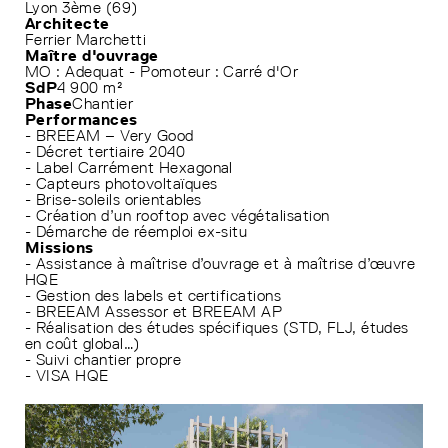
Lyon 3ème (69)
Architecte
Ferrier Marchetti
Maître d'ouvrage
MO : Adequat - Pomoteur : Carré d'Or
SdP
4 900 m²
Phase
Chantier
Performances
- BREEAM – Very Good
- Décret tertiaire 2040
- Label Carrément Hexagonal
- Capteurs photovoltaïques
- Brise-soleils orientables
- Création d’un rooftop avec végétalisation
- Démarche de réemploi ex-situ
Missions
- Assistance à maîtrise d’ouvrage et à maîtrise d’œuvre
HQE
- Gestion des labels et certifications
- BREEAM Assessor et BREEAM AP
- Réalisation des études spécifiques (STD, FLJ, études
en coût global…)
- Suivi chantier propre
- VISA HQE