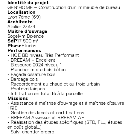
Identité du projet
GEN’HOME – Construction d’un immeuble de bureau
Localisation
Lyon 7ème (69)
Architecte
Atelier 2/3/4
Maître d'ouvrage
Sogelym Dixence
SdP
17 500 m²
Phase
Etudes
Performances
- HQE BD niveau Très Performant
- BREEAM – Excellent
- Biosourcé 2024 niveau 1
- Plancher mixte bois béton
- Façade ossature bois
- Bardage bois
- Raccordement au chaud et au froid urbain
- Photovoltaïques
- Infiltration en totalité à la parcelle
Missions
- Assistance à maîtrise d’ouvrage et à maîtrise d’œuvre
HQE
- Gestion des labels et certifications
- BREEAM Assessor et BREEAM AP
- Réalisation des études spécifiques (STD, FLJ, études
en coût global…)
- Suivi chantier propre