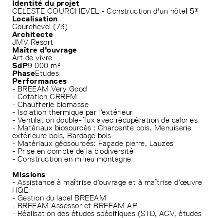
Identité du projet
CELESTE COURCHEVEL - Construction d'un hôtel 5*
Localisation
Courchevel (73)
Architecte
JMV Resort
Maître d'ouvrage
Art de vivre
SdP
9 000 m²
Phase
Etudes
Performances
- BREEAM Very Good
- Cotation CRREM
- Chaufferie biomasse
- Isolation thermique par l’extérieur
- Ventilation double-flux avec récupération de calories
- Matériaux biosourcés : Charpente bois, Menuiserie
extérieure bois, Bardage bois
- Matériaux géosourcés: Façade pierre, Lauzes
- Prise en compte de la biodiversité
- Construction en milieu montagne
Missions
- Assistance à maîtrise d’ouvrage et à maîtrise d’œuvre
HQE
- Gestion du label BREEAM
- BREEAM Assessor et BREEAM AP
- Réalisation des études spécifiques (STD, ACV, études