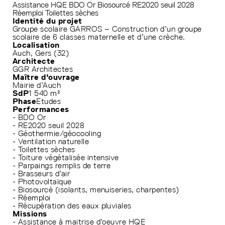
Assistance HQE
BDO Or
Biosourcé
RE2020 seuil 2028
Réemploi
Toilettes sèches
Identité du projet
Groupe scolaire GARROS – Construction d’un groupe
scolaire de 6 classes maternelle et d’une crèche.
Localisation
Auch, Gers (32)
Architecte
GGR Architectes
Maître d'ouvrage
Mairie d’Auch
SdP
1 540 m²
Phase
Etudes
Performances
- BDO Or
- RE2020 seuil 2028
- Géothermie/géocooling
- Ventilation naturelle
- Toilettes sèches
- Toiture végétalisée intensive
- Parpaings remplis de terre
- Brasseurs d’air
- Photovoltaïque
- Biosourcé (isolants, menuiseries, charpentes)
- Réemploi
- Récupération des eaux pluviales
Missions
- Assistance à maitrise d’oeuvre HQE