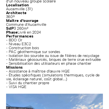
d'un nouveau groupe scolaire
Localisation
Aucamville (31)
Architecte
360°
Maître d'ouvrage
Commune d'Aucamville
SdP
3 260m²
Phase
Livré en 2024
Performances
- BDO Or
- Niveau E3C2
- Construction bois
- PAC géothermique sur sondes
- Isolation bio sourcée ou issue de filières de recyclage
- Matériaux géosourcés, briques de terre crue extrudée
- Sensibilisation des utilisateurs en phase chantier
Missions
- Assistance à maîtrise d’œuvre HQE
- Études spécifiques (simulations thermiques, cycle de
vie, éclairage naturel, coût global...)
- Suivi du chantier propre
- VISA HQE