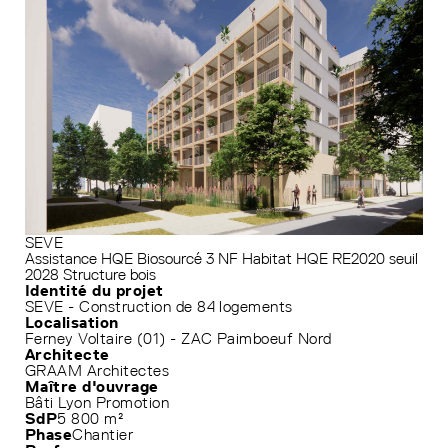
SEVE
Assistance HQE
Biosourcé 3
NF Habitat HQE
RE2020 seuil
2028
Structure bois
Identité du projet
SEVE - Construction de 84 logements
Localisation
Ferney Voltaire (01) - ZAC Paimboeuf Nord
Architecte
GRAAM Architectes
Maître d'ouvrage
Bâti Lyon Promotion
SdP
5 800 m²
Phase
Chantier