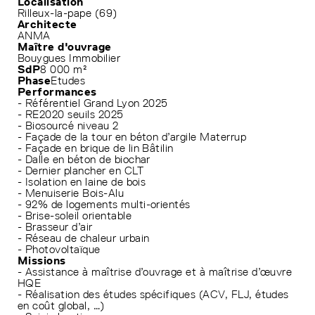
Localisation
Rilleux-la-pape (69)
Architecte
ANMA
Maître d'ouvrage
Bouygues Immobilier
SdP
8 000 m²
Phase
Etudes
Performances
- Référentiel Grand Lyon 2025
- RE2020 seuils 2025
- Biosourcé niveau 2
- Façade de la tour en béton d’argile Materrup
- Façade en brique de lin Bâtilin
- Dalle en béton de biochar
- Dernier plancher en CLT
- Isolation en laine de bois
- Menuiserie Bois-Alu
- 92% de logements multi-orientés
- Brise-soleil orientable
- Brasseur d’air
- Réseau de chaleur urbain
- Photovoltaïque
Missions
- Assistance à maîtrise d’ouvrage et à maîtrise d’œuvre
HQE
- Réalisation des études spécifiques (ACV, FLJ, études
en coût global, …)