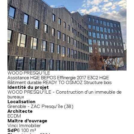
WOOD PRESQU’ÎLE
Assistance HQE
BEPOS Effinergie 2017
E3C2
HQE
Bâtiment durable
READY TO OSMOZ
Structure bois
Identité du projet
WOOD PRESQU'ÎLE - Construction d’un immeuble de
bureaux
Localisation
Grenoble - ZAC Presqu'île (38)
Architecte
ECDM
Maître d'ouvrage
Vinci Immobilier
SdP
6 100 m²