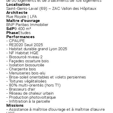
de 50 logements et de 3 bâtiments de 108 logements
Localisation
Saint-Genis-Laval (69) – ZAC Vallon des Hôpitaux
Architecte
Rue Royale | LFA
Maître d'ouvrage
BNP Paribas Immobilier
SdP
9 400 m²
Phase
Etudes
Performances
- CPAUPE
- RE2020 Seuil 2025
- Habitat durable grand Lyon 2025
- NF Habitat HQE
- Biosourcé niveau 2
- Façades ossature bois
- Isolation biosourcée
- Charpente bois
- Menuiseries bois-alu
- Brise-soleil orientables et volets persiennes
- Toitures végétalisées
- 80% multi-orientés (hors T1)
- Brasseurs d'air
- Réseau de chaleur urbain
- Production photovoltaïque
- Infiltration à la parcelle
Missions
- Assistance à maîtrise d’ouvrage et à maîtrise d’œuvre