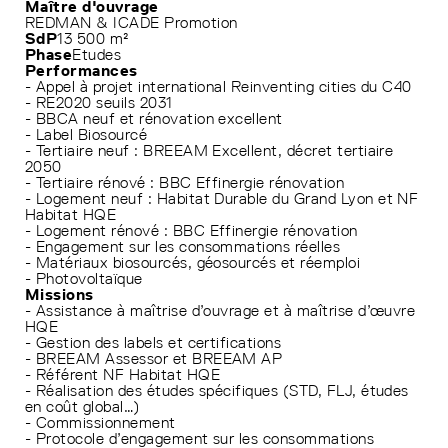
Maître d'ouvrage
REDMAN & ICADE Promotion
SdP
13 500 m²
Phase
Etudes
Performances
- Appel à projet international Reinventing cities du C40
- RE2020 seuils 2031
- BBCA neuf et rénovation excellent
- Label Biosourcé
- Tertiaire neuf : BREEAM Excellent, décret tertiaire
2050
- Tertiaire rénové : BBC Effinergie rénovation
- Logement neuf : Habitat Durable du Grand Lyon et NF
Habitat HQE
- Logement rénové : BBC Effinergie rénovation
- Engagement sur les consommations réelles
- Matériaux biosourcés, géosourcés et réemploi
- Photovoltaïque
Missions
- Assistance à maîtrise d’ouvrage et à maîtrise d’œuvre
HQE
- Gestion des labels et certifications
- BREEAM Assessor et BREEAM AP
- Référent NF Habitat HQE
- Réalisation des études spécifiques (STD, FLJ, études
en coût global…)
- Commissionnement
- Protocole d’engagement sur les consommations