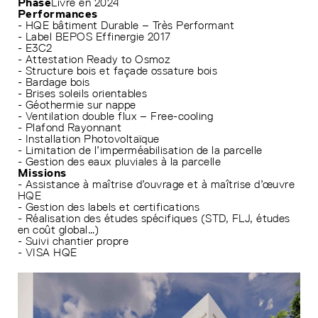
Phase
Livré en 2024
Performances
- HQE bâtiment Durable – Très Performant
- Label BEPOS Effinergie 2017
- E3C2
- Attestation Ready to Osmoz
- Structure bois et façade ossature bois
- Bardage bois
- Brises soleils orientables
- Géothermie sur nappe
- Ventilation double flux – Free-cooling
- Plafond Rayonnant
- Installation Photovoltaïque
- Limitation de l’imperméabilisation de la parcelle
- Gestion des eaux pluviales à la parcelle
Missions
- Assistance à maîtrise d’ouvrage et à maîtrise d’œuvre
HQE
- Gestion des labels et certifications
- Réalisation des études spécifiques (STD, FLJ, études
en coût global…)
- Suivi chantier propre
- VISA HQE