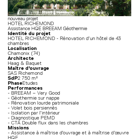
nouveau projet
HOTEL RICHEMOND
Assistance HQE
BREEAM
Géothermie
Identité du projet
HOTEL RICHEMOND - Rénovation d’un hôtel de 43
chambres
Localisation
Chamonix (74)
Architecte
Haag & Baquet
Maître d'ouvrage
SAS Richemond
SdP
2 750 m²
Phase
Etudes
Performances
- BREEAM – Very Good
- Géothermie sur nappe
- Rénovation lourde patrimoniale
- Volet bois persiennés
- Isolation par l’intérieur
- Diagnostique PEMD
- CTA Double flux dans les chambres
Missions
- Assistance à maîtrise d’ouvrage et à maîtrise d’œuvre
HQE