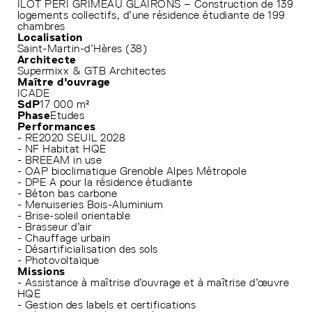
ILOT PERI GRIMEAU GLAIRONS – Construction de 139
logements collectifs, d’une résidence étudiante de 199
chambres
Localisation
Saint-Martin-d’Hères (38)
Architecte
Supermixx & GTB Architectes
Maître d'ouvrage
ICADE
SdP
17 000 m²
Phase
Etudes
Performances
- RE2020 SEUIL 2028
- NF Habitat HQE
- BREEAM in use
- OAP bioclimatique Grenoble Alpes Métropole
- DPE A pour la résidence étudiante
- Béton bas carbone
- Menuiseries Bois-Aluminium
- Brise-soleil orientable
- Brasseur d’air
- Chauffage urbain
- Désartificialisation des sols
- Photovoltaïque
Missions
- Assistance à maîtrise d’ouvrage et à maîtrise d’œuvre
HQE
- Gestion des labels et certifications