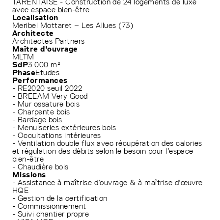
TARENTAISE - Construction de 24 logements de luxe
avec espace bien-être
Localisation
Meribel Mottaret – Les Allues (73)
Architecte
Architectes Partners
Maître d'ouvrage
MLTM
SdP
3 000 m²
Phase
Etudes
Performances
- RE2020 seuil 2022
- BREEAM Very Good
- Mur ossature bois
- Charpente bois
- Bardage bois
- Menuiseries extérieures bois
- Occultations intérieures
- Ventilation double flux avec récupération des calories
et régulation des débits selon le besoin pour l’espace
bien-être
- Chaudière bois
Missions
- Assistance à maîtrise d’ouvrage & à maîtrise d’œuvre
HQE
- Gestion de la certification
- Commissionnement
- Suivi chantier propre