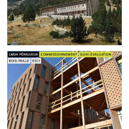
LMDH PÉRIGUEUX
COMMISSIONNEMENT
SUIVI-ÉVALUATION
BOIS-PAILLE
E3C1