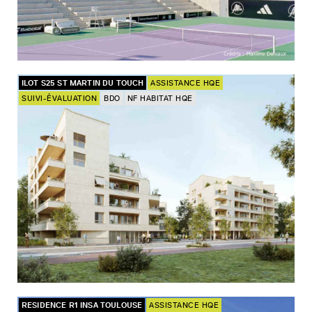
ILOT S25 ST MARTIN DU TOUCH
ASSISTANCE HQE
SUIVI-ÉVALUATION
BDO
NF HABITAT HQE
RESIDENCE R1 INSA TOULOUSE
ASSISTANCE HQE