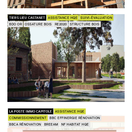
TIERS LIEU CASTANET
ASSISTANCE HQE
SUIVI-ÉVALUATION
BDO OR
OSSATURE BOIS
RE2020
STRUCTURE BOIS
LA POSTE IMMO CAPITOLE
ASSISTANCE HQE
COMMISSIONNEMENT
BBC EFFINERGIE RÉNOVATION
BBCA RÉNOVATION
BREEAM
NF HABITAT HQE