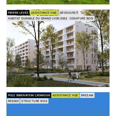
PIERRE LEVEE
ASSISTANCE HQE
GÉOSOURCÉ
HABITAT DURABLE DU GRAND LYON 2022
OSSATURE BOIS
POLE INNOVATION CATAROUX
ASSISTANCE HQE
BREEAM
RE2020
STRUCTURE BOIS