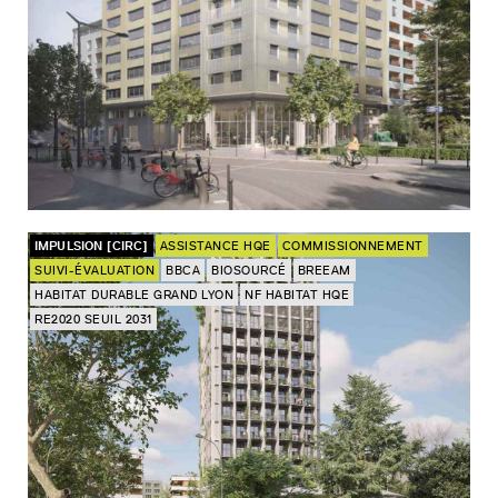
IMPULSION [CIRC]
ASSISTANCE HQE
COMMISSIONNEMENT
SUIVI-ÉVALUATION
BBCA
BIOSOURCÉ
BREEAM
HABITAT DURABLE GRAND LYON
NF HABITAT HQE
RE2020 SEUIL 2031