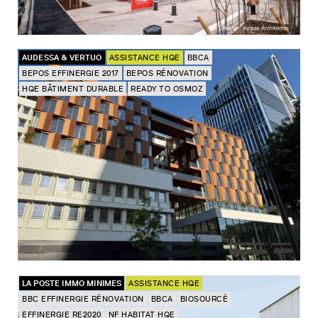
AUDESSA & VERTUO
ASSISTANCE HQE
BBCA
BEPOS EFFINERGIE 2017
BEPOS RÉNOVATION
HQE BÂTIMENT DURABLE
READY TO OSMOZ
LA POSTE IMMO MINIMES
ASSISTANCE HQE
BBC EFFINERGIE RÉNOVATION
BBCA
BIOSOURCÉ
EFFINERGIE RE2020
NF HABITAT HQE