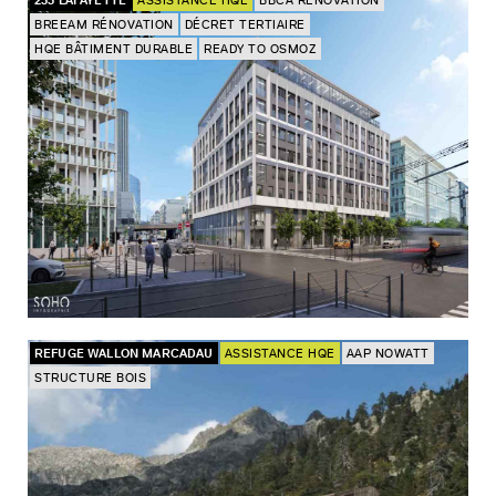
233 LAFAYETTE
ASSISTANCE HQE
BBCA RÉNOVATION
BREEAM RÉNOVATION
DÉCRET TERTIAIRE
HQE BÂTIMENT DURABLE
READY TO OSMOZ
REFUGE WALLON MARCADAU
ASSISTANCE HQE
AAP NOWATT
STRUCTURE BOIS