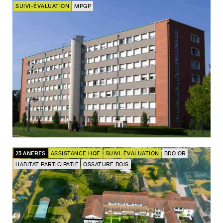
SUIVI-ÉVALUATION
MPGP
23 ANERES
ASSISTANCE HQE
SUIVI-ÉVALUATION
BDO OR
HABITAT PARTICIPATIF
OSSATURE BOIS