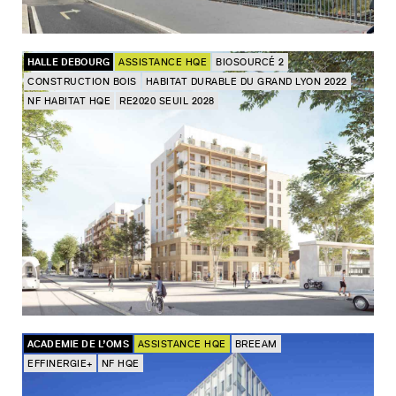
HALLE DEBOURG
ASSISTANCE HQE
BIOSOURCÉ 2
CONSTRUCTION BOIS
HABITAT DURABLE DU GRAND LYON 2022
NF HABITAT HQE
RE2020 SEUIL 2028
ACADEMIE DE L’OMS
ASSISTANCE HQE
BREEAM
EFFINERGIE+
NF HQE