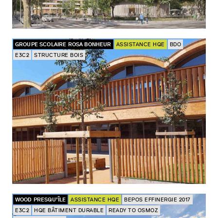
GROUPE SCOLAIRE ROSA BONHEUR
ASSISTANCE HQE
BDO
E3C2
STRUCTURE BOIS
WOOD PRESQU’ÎLE
ASSISTANCE HQE
BEPOS EFFINERGIE 2017
E3C2
HQE BÂTIMENT DURABLE
READY TO OSMOZ