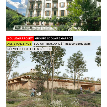
NOUVEAU PROJET
GROUPE SCOLAIRE GARROS
ASSISTANCE HQE
BDO OR
BIOSOURCÉ
RE2020 SEUIL 2028
RÉEMPLOI
TOILETTES SÈCHES