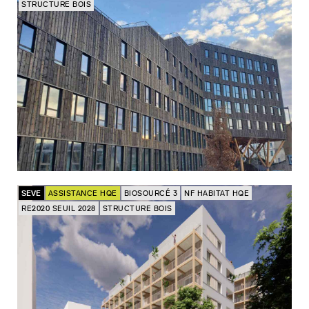
STRUCTURE BOIS
SEVE
ASSISTANCE HQE
BIOSOURCÉ 3
NF HABITAT HQE
RE2020 SEUIL 2028
STRUCTURE BOIS